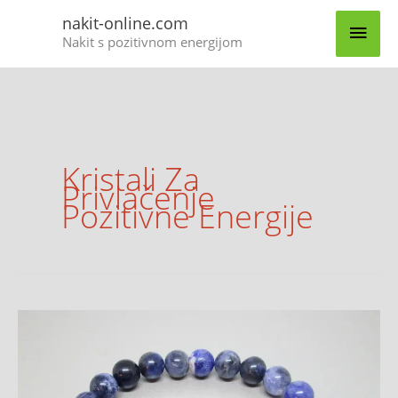
Skip
MAI
nakit-online.com
to
Nakit s pozitivnom energijom
content
MEN
Kristali Za
Privlačenje
Pozitivne Energije
Sodalit