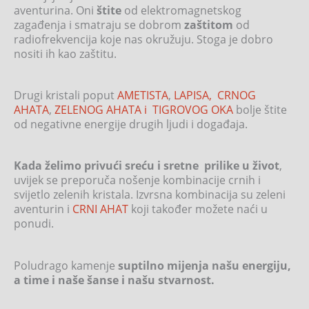
aventurina. Oni
štite
od elektromagnetskog
zagađenja i smatraju se dobrom
zaštitom
od
radiofrekvencija koje nas okružuju. Stoga je dobro
nositi ih kao zaštitu.
Drugi kristali poput
AMETISTA
,
LAPISA,
CRNOG
AHATA
,
ZELENOG AHATA i
TIGROVOG OKA
bolje štite
od negativne energije drugih ljudi i događaja.
Kada želimo privući sreću i sretne prilike u život
,
uvijek se preporuča nošenje kombinacije crnih i
svijetlo zelenih kristala. Izvrsna kombinacija su zeleni
aventurin i
CRNI AHAT
koji također možete naći u
ponudi.
Poludrago kamenje
suptilno mijenja našu energiju,
a time i naše šanse i našu stvarnost.