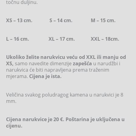
točnu duljinu.
XS – 13 cm. S – 14 cm. M – 15 cm.
L – 16 cm. XL – 17 cm. XXL – 18cm.
Ukoliko želite narukvicu veću od XXL ili manju od
XS,
samo navedite dimenzije
zapešća
u narudžbi i
narukvica će biti napravljena prema traženim
mjerama.
Cijena je ista.
Veličina svakog poludragog kamena u narukvici je 8
mm.
Cijena narukvice je 20 €. Poštarina je uključena u
cijenu.