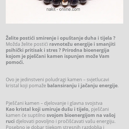
Želite postići smirenje i opuštanje duha i tijela ?
Možda želite postići
ravnotežu energije i smanjiti
psihički pritisak i stres ? Prirodna bioenergija
kojom je pješčani kamen ispunjen može Vam
pomoći.
Ovo je jedinstveni poludragi kamen – svjetlucavi
kristal koji pomaže
balansiranju i jačanju energije
.
Pješčani kamen – djelovanje i glavna svojstva
Kao kristal koji umiruje dušu i tijelo,
pješčani
kamen će suptilno
svojom bioenergijom na vašoj
ruci
djelovati povoljno i pročišćavati vašu energiju.
Posebno je dobar tijekom stresnih razdoblja i