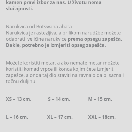
kamen pravi izbor za nas. U životu nema
slučajnosti.
Narukvica od Botswana ahata
Narukvica je rastezljiva, a prilikom narudžbe možete
odabrati veličine narukvice
prema opsegu zapešća.
Dakle, potrebno je izmjeriti opseg zapešća.
Možete koristiti metar, a ako nemate metar možete
koristiti komad vrpce ili konca kojim ćete izmjeriti
zapešće, a onda taj dio staviti na ravnalo da bi saznali
točnu duljinu.
XS – 13 cm. S – 14 cm. M – 15 cm.
L – 16 cm. XL – 17 cm. XXL – 18cm.