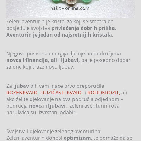
Zeleni aventurin je kristal za koji se smatra da
posjeduje svojstva
privlačenja dobrih prilika.
Aventurin je jedan od najsretnijih kristala.
Njegova posebna energija djeluje na područjima
novca i financija, ali i ljubavi,
pa je posebno dobar
za one koji traže novu ljubav.
Za
ljubav
bih vam inače prvo preporučila
ROZENKVARC- RUŽIČASTI KVARC
i
RODOKROZIT,
ali
ako želite djelovanje na dva područja odjednom –
područja
novca i ljubavi,
zeleni aventurin i ova
narukvica su izvrstan odabir.
Svojstva i djelovanje zelenog aventurina
Zeleni aventurin donosi
optimizam
, te pomaže da se