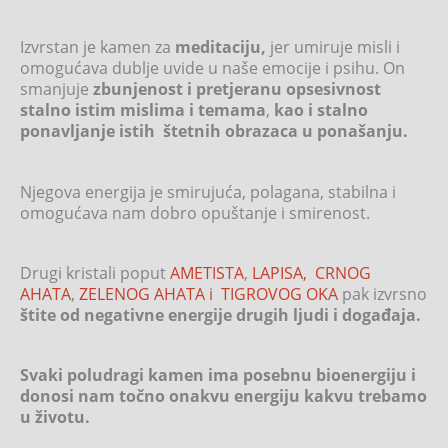
Izvrstan je kamen za
meditaciju,
jer umiruje misli i
omogućava dublje uvide u naše emocije i psihu. On
smanjuje
zbunjenost i pretjeranu opsesivnost
stalno istim mislima i temama
,
kao i stalno
ponavljanje istih štetnih obrazaca u ponašanju.
Njegova energija je smirujuća, polagana, stabilna i
omogućava nam dobro opuštanje i smirenost.
Drugi kristali poput
AMETISTA
,
LAPISA,
CRNOG
AHATA
,
ZELENOG AHATA i
TIGROVOG OKA
pak izvrsno
štite od negativne energije drugih ljudi i događaja.
Svaki poludragi kamen ima posebnu bioenergiju i
donosi nam točno onakvu energiju kakvu trebamo
u životu.