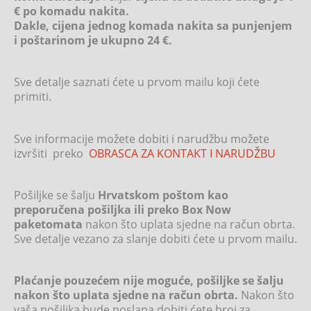
€ po komadu nakita.
Dakle, cijena jednog komada nakita sa punjenjem
i poštarinom je ukupno 24 €.
Sve detalje saznati ćete u prvom mailu koji ćete
primiti.
Sve informacije možete dobiti i narudžbu možete
izvršiti preko
OBRASCA ZA KONTAKT I NARUDŽBU
Pošiljke se šalju
Hrvatskom poštom kao
preporučena pošiljka ili preko Box Now
paketomata
nakon što uplata sjedne na račun obrta.
Sve detalje vezano za slanje dobiti ćete u prvom mailu.
Plaćanje pouzećem nije moguće, pošiljke se šalju
nakon što uplata sjedne na račun obrta.
Nakon što
vaša pošiljka bude poslana dobiti ćete broj za