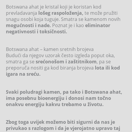
Botswana ahat je kristal koji je koristan kod
prevladavanja
lošeg raspoloženja
,
te može pružiti
snagu osobi koja tuguje. Smatra se kamenom novih
mogućnosti i nade.
Poznat je i kao
eliminator
negativnosti i toksičnosti.
Botswana ahat – kamen sretnih brojeva
Budući da njegov uzorak često izgleda poput oka,
smatra ga se
srećonošom i zaštitnikom
, pa se
preporuča nositi ga kod biranja brojeva
lota ili kod
igara na sreću.
Svaki poludragi kamen, pa tako i Botswana ahat,
ima posebnu bioenergiju i donosi nam točno
onakvu energiju kakvu trebamo u životu.
Zbog toga uvijek možemo biti sigurni da nas je
privukao s razlogom i da je vjerojatno upravo taj