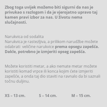
Zbog toga uvijek možemo biti sigurni da nas je
privukao s razlogom i da je vjerojatno upravo taj
kamen pravi izbor za nas. U životu nema
slučajnosti.
Narukvica od sodalita
Narukvica je rastezljiva, a prilikom narudžbe možete
odabrati veličine narukvice
prema opsegu zapešća.
Dakle, potrebno je izmjeriti opseg zapešća.
Možete koristiti metar, a ako nemate metar možete
koristiti komad vrpce ili konca kojim ćete izmjeriti
zapešće, a onda taj dio staviti na ravnalo da bi saznali
točnu duljinu.
XS – 13 cm. S – 14 cm. M – 15 cm.