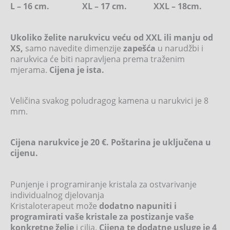
L – 16 cm. XL – 17 cm. XXL – 18cm.
Ukoliko želite narukvicu veću od XXL ili manju od
XS,
samo navedite dimenzije
zapešća
u narudžbi i
narukvica će biti napravljena prema traženim
mjerama.
Cijena je ista.
Veličina svakog poludragog kamena u narukvici je 8
mm.
Cijena narukvice je 20 €. Poštarina je uključena u
cijenu.
Punjenje i programiranje kristala za ostvarivanje
individualnog djelovanja
Kristaloterapeut može
dodatno napuniti i
programirati vaše kristale za postizanje vaše
konkretne želje
i cilja.
Cijena te dodatne usluge je 4