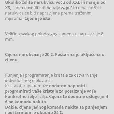
Ukoliko želite narukvicu veću od XXL ili manju od
XS,
samo navedite dimenzije
zapešća
u narudžbi i
narukvica će biti napravljena prema traženim
mjerama.
Cijena je ista.
Veličina svakog poludragog kamena u narukvici je 8
mm.
Cijena narukvice je 20 €. Poštarina je uključena u
cijenu.
Punjenje i programiranje kristala za ostvarivanje
individualnog djelovanja
Kristaloterapeut može
dodatno napuniti i
programirati vaše kristale za postizanje vaše
konkretne želje
i cilja.
Cijena te dodatne usluge je 4
€ po komadu nakita.
Dakle, cijena jednog komada nakita sa punjenjem
i poštarinom je ukupno 24 €.