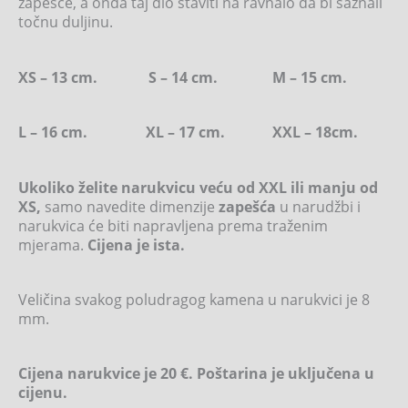
zapešće, a onda taj dio staviti na ravnalo da bi saznali
točnu duljinu.
XS – 13 cm. S – 14 cm. M – 15 cm.
L – 16 cm. XL – 17 cm. XXL – 18cm.
Ukoliko želite narukvicu veću od XXL ili manju od
XS,
samo navedite dimenzije
zapešća
u narudžbi i
narukvica će biti napravljena prema traženim
mjerama.
Cijena je ista.
Veličina svakog poludragog kamena u narukvici je 8
mm.
Cijena narukvice je 20 €. Poštarina je uključena u
cijenu.