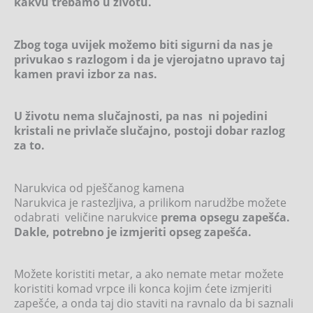
kakvu trebamo u životu.
Zbog toga uvijek možemo biti sigurni da nas je
privukao s razlogom i da je vjerojatno upravo taj
kamen pravi izbor za nas.
U životu nema slučajnosti, pa nas ni pojedini
kristali ne privlače slučajno, postoji dobar razlog
za to.
Narukvica od pješčanog kamena
Narukvica je rastezljiva, a prilikom narudžbe možete
odabrati veličine narukvice
prema opsegu zapešća.
Dakle, potrebno je izmjeriti opseg zapešća.
Možete koristiti metar, a ako nemate metar možete
koristiti komad vrpce ili konca kojim ćete izmjeriti
zapešće, a onda taj dio staviti na ravnalo da bi saznali