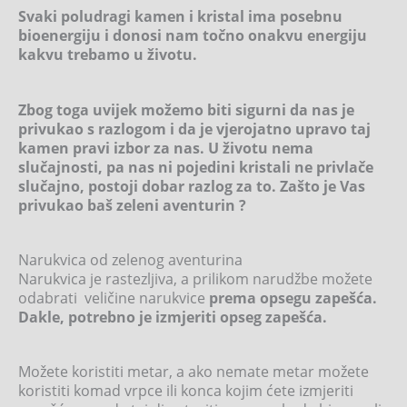
Svaki poludragi kamen i kristal ima posebnu
bioenergiju i donosi nam točno onakvu energiju
kakvu trebamo u životu.
Zbog toga uvijek možemo biti sigurni da nas je
privukao s razlogom i da je vjerojatno upravo taj
kamen pravi izbor za nas. U životu nema
slučajnosti, pa nas ni pojedini kristali ne privlače
slučajno, postoji dobar razlog za to. Zašto je Vas
privukao baš zeleni aventurin ?
Narukvica od zelenog aventurina
Narukvica je rastezljiva, a prilikom narudžbe možete
odabrati veličine narukvice
prema opsegu zapešća.
Dakle, potrebno je izmjeriti opseg zapešća.
Možete koristiti metar, a ako nemate metar možete
koristiti komad vrpce ili konca kojim ćete izmjeriti