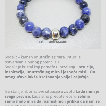
Sodalit – kamen unutrašnjeg mira, intuicije i
ostvarivanja punog potencijala
Sodalit je kristal koji pomaže u razvijanju
intuicije,
inspiracije, unutrašnjeg mira i jasnoće misli. On
omogućava lakše izražavanje volje i osjećaja.
Izvrstan je izbor za sve situacije u životu
kada nam je
svega previše,
kada smo preopterećeni,
želimo
samo malo mira da razmislimo i priliku da nam se