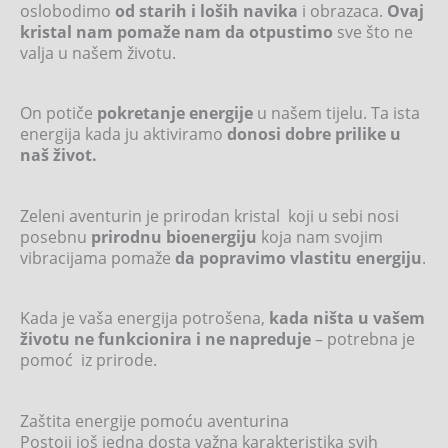
oslobodimo
od starih i loših navika
i obrazaca.
Ovaj
kristal nam pomaže nam da otpustimo
sve što ne
valja u našem životu.
On potiče
pokretanje
energije
u našem tijelu. Ta ista
energija kada ju aktiviramo
donosi dobre prilike u
naš život.
Zeleni aventurin je prirodan kristal koji u sebi nosi
posebnu
prirodnu bioenergiju
koja nam svojim
vibracijama pomaže
da popravimo vlastitu energiju
.
Kada je vaša energija potrošena,
kada ništa u vašem
životu ne funkcionira i ne napreduje
– potrebna je
pomoć iz prirode.
Zaštita energije pomoću aventurina
Postoji još jedna dosta važna karakteristika svih