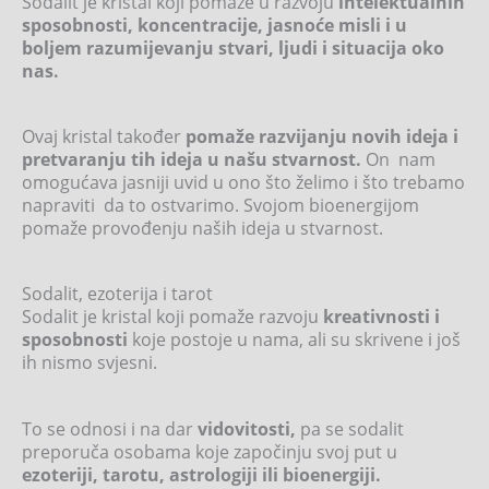
Sodalit je kristal koji pomaže u razvoju
intelektualnih
sposobnosti, koncentracije, jasnoće misli i u
boljem razumijevanju stvari, ljudi i situacija oko
nas.
Ovaj kristal također
pomaže razvijanju novih ideja i
pretvaranju tih ideja u našu stvarnost.
On nam
omogućava jasniji uvid u ono što želimo i što trebamo
napraviti da to ostvarimo. Svojom bioenergijom
pomaže provođenju naših ideja u stvarnost.
Sodalit, ezoterija i tarot
Sodalit je kristal koji pomaže razvoju
kreativnosti i
sposobnosti
koje postoje u nama, ali su skrivene i još
ih nismo svjesni.
To se odnosi i na dar
vidovitosti,
pa se sodalit
preporuča osobama koje započinju svoj put u
ezoteriji, tarotu, astrologiji ili bioenergiji.