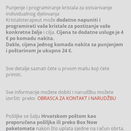
Punjenje i programiranje kristala za ostvarivanje
individualnog djelovanja
Kristaloterapeut može
dodatno napuniti i
programirati vaše kristale za postizanje vaše
konkretne želje
i cilja.
Cijena te dodatne usluge je 4
€ po komadu nakita.
Dakle, cijena jednog komada nakita sa punjenjem
i poštarinom je ukupno 24 €.
Sve detalje saznati ćete u prvom mailu koji ćete
primiti.
Sve informacije možete dobiti i narudžbu možete
izvršiti preko
OBRASCA ZA KONTAKT I NARUDŽBU
Pošiljke se šalju
Hrvatskom poštom kao
preporučena pošiljka ili preko Box Now
paketomata
nakon što uplata sjedne na račun obrta.