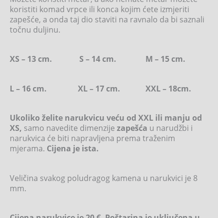
koristiti komad vrpce ili konca kojim ćete izmjeriti
zapešće, a onda taj dio staviti na ravnalo da bi saznali
točnu duljinu.
XS – 13 cm. S – 14 cm. M – 15 cm.
L – 16 cm. XL – 17 cm. XXL – 18cm.
Ukoliko želite narukvicu veću od XXL ili manju od
XS,
samo navedite dimenzije
zapešća
u narudžbi i
narukvica će biti napravljena prema traženim
mjerama.
Cijena je ista.
Veličina svakog poludragog kamena u narukvici je 8
mm.
Cijena narukvice je 20 €. Poštarina je uključena u