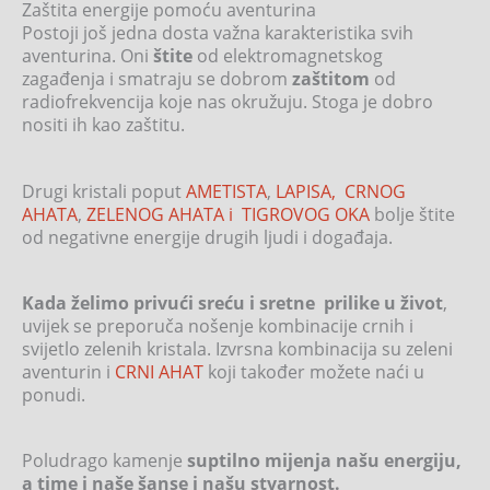
Zaštita energije pomoću aventurina
Postoji još jedna dosta važna karakteristika svih
aventurina. Oni
štite
od elektromagnetskog
zagađenja i smatraju se dobrom
zaštitom
od
radiofrekvencija koje nas okružuju. Stoga je dobro
nositi ih kao zaštitu.
Drugi kristali poput
AMETISTA
,
LAPISA,
CRNOG
AHATA
,
ZELENOG AHATA i
TIGROVOG OKA
bolje štite
od negativne energije drugih ljudi i događaja.
Kada želimo privući sreću i sretne prilike u život
,
uvijek se preporuča nošenje kombinacije crnih i
svijetlo zelenih kristala. Izvrsna kombinacija su zeleni
aventurin i
CRNI AHAT
koji također možete naći u
ponudi.
Poludrago kamenje
suptilno mijenja našu energiju,
a time i naše šanse i našu stvarnost.