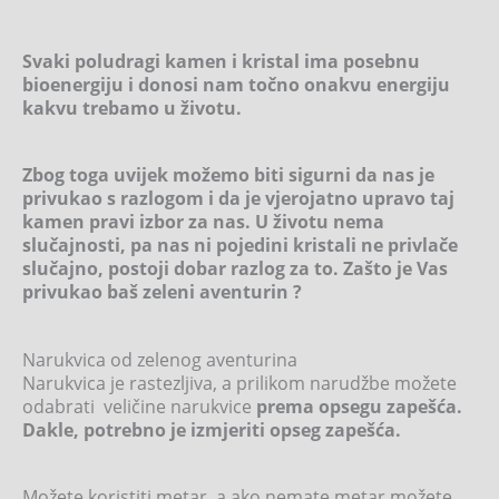
Svaki poludragi kamen i kristal ima posebnu
bioenergiju i donosi nam točno onakvu energiju
kakvu trebamo u životu.
Zbog toga uvijek možemo biti sigurni da nas je
privukao s razlogom i da je vjerojatno upravo taj
kamen pravi izbor za nas. U životu nema
slučajnosti, pa nas ni pojedini kristali ne privlače
slučajno, postoji dobar razlog za to. Zašto je Vas
privukao baš zeleni aventurin ?
Narukvica od zelenog aventurina
Narukvica je rastezljiva, a prilikom narudžbe možete
odabrati veličine narukvice
prema opsegu zapešća.
Dakle, potrebno je izmjeriti opseg zapešća.
Možete koristiti metar, a ako nemate metar možete