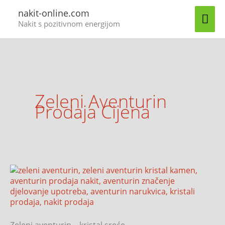
Skip
MA
nakit-online.com
to
Nakit s pozitivnom energijom
content
ME
Zeleni Aventurin
Prodaja Cijena
Zeleni
aventurin
Zeleni aventurin – kristal sreće