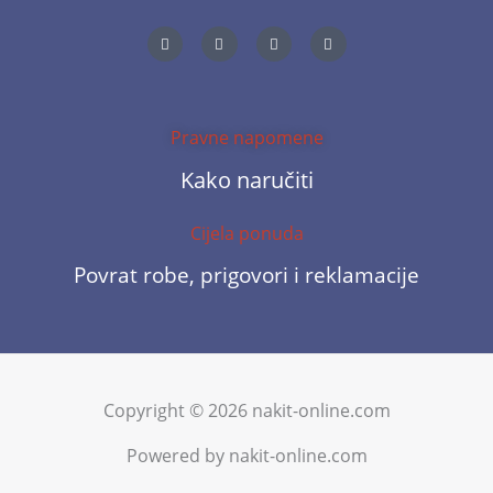
I
T
L
F
n
w
i
a
s
i
n
c
t
t
k
e
a
t
e
b
g
e
d
o
r
r
i
o
a
n
k
m
-
-
Pravne napomene
i
f
n
Kako naručiti
Cijela ponuda
Povrat robe, prigovori i reklamacije
Copyright © 2026 nakit-online.com
Powered by nakit-online.com