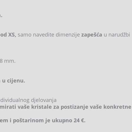
.
 od XS,
samo navedite dimenzije
zapešća
u narudžbi 
 8 mm.
 u cijenu.
ndividualnog djelovanja
mirati vaše kristale za postizanje vaše konkretne
em i poštarinom je ukupno 24 €.