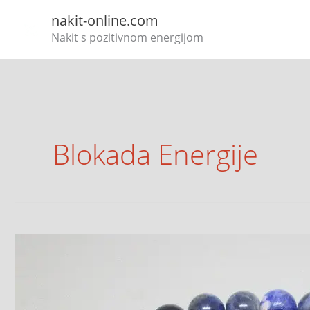
Skip
nakit-online.com
to
Nakit s pozitivnom energijom
content
Blokada Energije
Sodalit