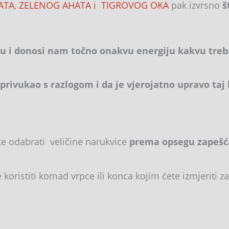
ATA
,
ZELENOG AHATA i
TIGROVOG OKA
pak izvrsno
š
u i donosi nam točno onakvu energiju kakvu treb
 privukao s razlogom i da je vjerojatno upravo ta
te odabrati veličine narukvice
prema opsegu zapešća.
oristiti komad vrpce ili konca kojim ćete izmjeriti zap
 cm.