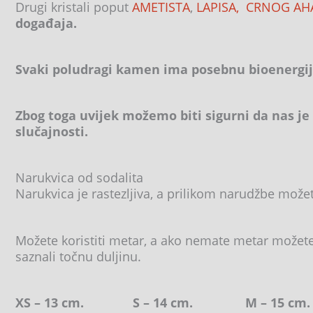
Drugi kristali poput
AMETISTA
,
LAPISA,
CRNOG AH
događaja.
Svaki poludragi kamen ima posebnu bioenergij
Zbog toga uvijek možemo biti sigurni da nas je
slučajnosti.
Narukvica od sodalita
Narukvica je rastezljiva, a prilikom narudžbe može
Možete koristiti metar, a ako nemate metar možete k
saznali točnu duljinu.
XS – 13 cm. S – 14 cm. M – 15