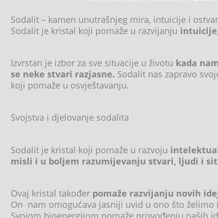
Sodalit – kamen unutrašnjeg mira, intuicije i ostva
Sodalit je kristal koji pomaže u razvijanju
intuicij
Izvrstan je izbor za sve situacije u životu
kada nam 
se neke stvari razjasne.
Sodalit nas zapravo svo
koji pomaže u osvještavanju.
Svojstva i djelovanje sodalita
Sodalit je kristal koji pomaže u razvoju
intelektua
misli i u boljem razumijevanju stvari, ljudi i si
Ovaj kristal također
pomaže razvijanju novih idej
On nam omogućava jasniji uvid u ono što želimo i
Svojom bioenergijom pomaže provođenju naših ide