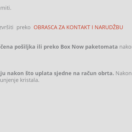
miti.
izvršiti preko
OBRASCA ZA KONTAKT I NARUDŽBU
ena pošiljka ili preko Box Now paketomata
nakon
lju nakon što uplata sjedne na račun obrta.
Nakon 
unjenje kristala.