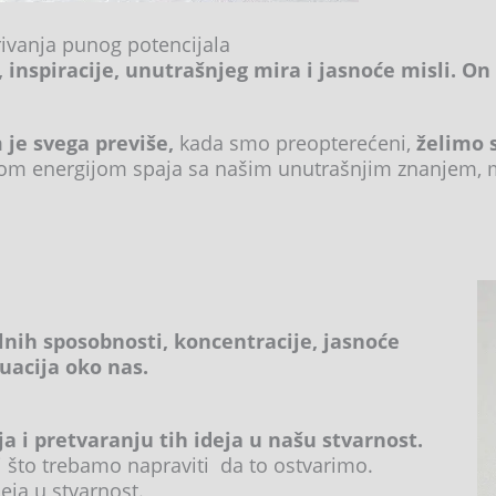
rivanja punog potencijala
e, inspiracije, unutrašnjeg mira i jasnoće misli. O
je svega previše,
kada smo preopterećeni,
želimo 
jom energijom spaja sa našim unutrašnjim znanjem, 
lnih sposobnosti, koncentracije, jasnoće
tuacija oko nas.
a i pretvaranju tih ideja u našu stvarnost.
 što trebamo napraviti da to ostvarimo.
ja u stvarnost.