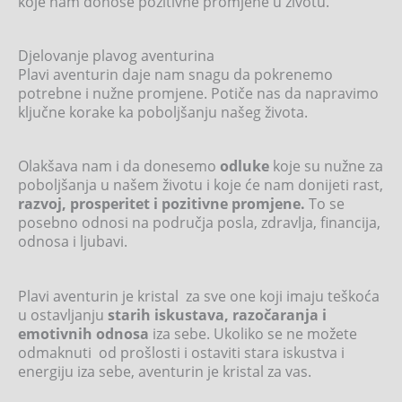
koje nam donose pozitivne promjene u životu.
Djelovanje plavog aventurina
Plavi aventurin daje nam snagu da pokrenemo
potrebne i nužne promjene. Potiče nas da napravimo
ključne korake ka poboljšanju našeg života.
Olakšava nam i da donesemo
odluke
koje su nužne za
poboljšanja u našem životu i koje će nam donijeti rast,
razvoj, prosperitet i pozitivne promjene.
To se
posebno odnosi na područja posla, zdravlja, financija,
odnosa i ljubavi.
Plavi aventurin je kristal za sve one koji imaju teškoća
u ostavljanju
starih iskustava, razočaranja i
emotivnih odnosa
iza sebe. Ukoliko se ne možete
odmaknuti od prošlosti i ostaviti stara iskustva i
energiju iza sebe, aventurin je kristal za vas.