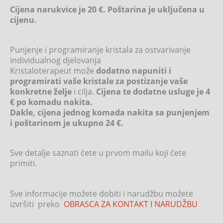
Cijena narukvice je 20 €. Poštarina je uključena u
cijenu.
Punjenje i programiranje kristala za ostvarivanje
individualnog djelovanja
Kristaloterapeut može
dodatno napuniti i
programirati vaše kristale za postizanje vaše
konkretne želje
i cilja.
Cijena te dodatne usluge je 4
€ po komadu nakita.
Dakle, cijena jednog komada nakita sa punjenjem
i poštarinom je ukupno 24 €.
Sve detalje saznati ćete u prvom mailu koji ćete
primiti.
Sve informacije možete dobiti i narudžbu možete
izvršiti preko
OBRASCA ZA KONTAKT I NARUDŽBU