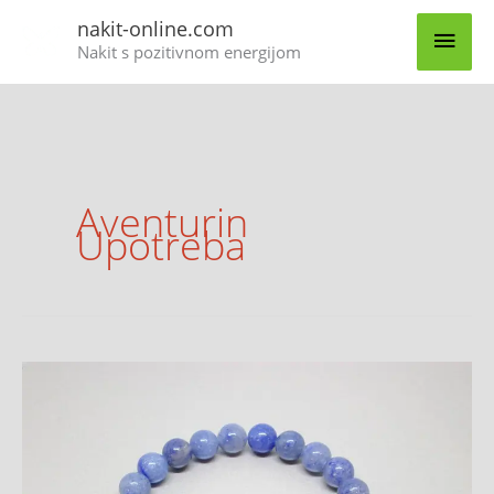
Skip
MAI
nakit-online.com
to
Nakit s pozitivnom energijom
content
MEN
Aventurin
Upotreba
Aventurin