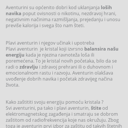
Aventurini su općenito dobri kod uklanjanja
loših
navika
poput ovisnosti o nikotinu, nezdravoj hrani,
negativnim načinima razmišljanja, prejedanju i unosu
previše kalorija i svega što nam šteti.
Plavi aventurin i njegov učinak i upotreba
Plavi aventurin je kristal koji izvrsno
balansira našu
energiju
kada je njezina ravnoteža loša ili
poremećena. To je kristal novih početaka, bilo da se
radi o
zdravlju
i zdravoj prehrani ili o duhovnom i
emocionalnom rastu i razvoju. Aventurin olakšava
uvođenje dobrih navika i početak zdravijeg načina
života.
Kako zaštititi svoju energiju pomoću kristala ?
Svi aventurini, pa tako i plavi aventurin,
štite
od
elektromagnetskog zagađenja i smatraju se dobrom
zaštitom od radiofrekvencija koje nas okružuju. Zbog
toga je aventurin prvi izbor za zaštitu od takvih štetnih