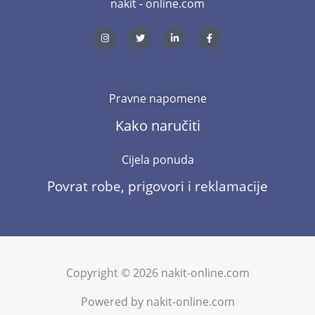
nakit - online.com
I
T
L
F
n
w
i
a
s
i
n
c
t
t
k
e
a
t
e
b
g
e
d
o
r
r
i
o
a
n
k
m
-
-
Pravne napomene
i
f
n
Kako naručiti
Cijela ponuda
Povrat robe, prigovori i reklamacije
Copyright © 2026 nakit-online.com
Powered by nakit-online.com