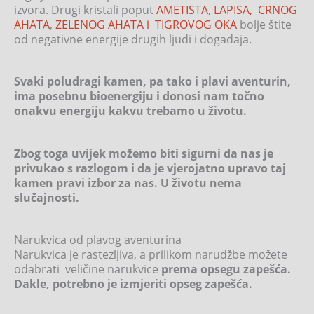
izvora. Drugi kristali poput
AMETISTA
,
LAPISA,
CRNOG
AHATA
,
ZELENOG AHATA i
TIGROVOG OKA
bolje štite
od negativne energije drugih ljudi i događaja.
Svaki poludragi kamen, pa tako i plavi aventurin,
ima posebnu bioenergiju i donosi nam točno
onakvu energiju kakvu trebamo u životu.
Zbog toga uvijek možemo biti sigurni da nas je
privukao s razlogom i da je vjerojatno upravo taj
kamen pravi izbor za nas. U životu nema
slučajnosti.
Narukvica od plavog aventurina
Narukvica je rastezljiva, a prilikom narudžbe možete
odabrati veličine narukvice
prema opsegu zapešća.
Dakle, potrebno je izmjeriti opseg zapešća.