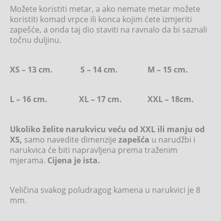
Možete koristiti metar, a ako nemate metar možete
koristiti komad vrpce ili konca kojim ćete izmjeriti
zapešće, a onda taj dio staviti na ravnalo da bi saznali
točnu duljinu.
XS – 13 cm. S – 14 cm. M – 15 cm.
L – 16 cm. XL – 17 cm. XXL – 18cm.
Ukoliko želite narukvicu veću od XXL ili manju od
XS,
samo navedite dimenzije
zapešća
u narudžbi i
narukvica će biti napravljena prema traženim
mjerama.
Cijena je ista.
Veličina svakog poludragog kamena u narukvici je 8
mm.