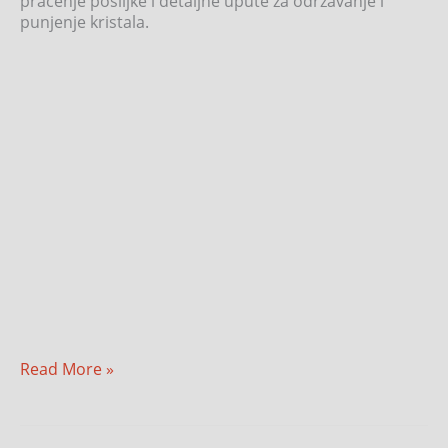
praćenje pošiljke i detaljne upute za održavanje i
punjenje kristala.
Read More »