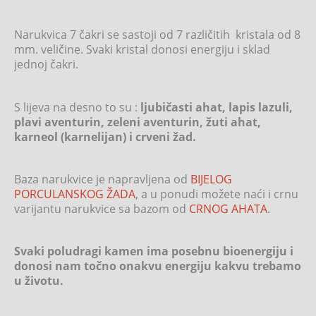
Narukvica 7 čakri se sastoji od 7 različitih kristala od 8
mm. veličine. Svaki kristal donosi energiju i sklad
jednoj čakri.
S lijeva na desno to su :
ljubičasti ahat, lapis lazuli,
plavi aventurin, zeleni aventurin, žuti ahat,
karneol (karnelijan) i crveni žad.
Baza narukvice je napravljena od
BIJELOG
PORCULANSKOG ŽADA
, a u ponudi možete naći i crnu
varijantu narukvice sa bazom od
CRNOG AHATA
.
Svaki poludragi kamen ima posebnu bioenergiju i
donosi nam točno onakvu energiju kakvu trebamo
u životu.