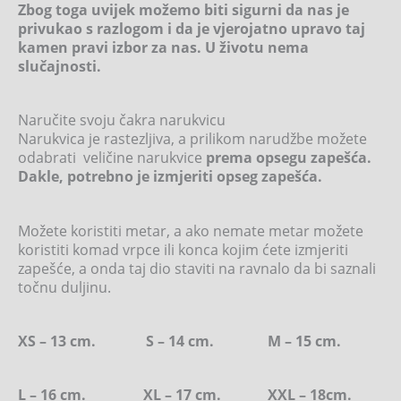
Zbog toga uvijek možemo biti sigurni da nas je
privukao s razlogom i da je vjerojatno upravo taj
kamen pravi izbor za nas. U životu nema
slučajnosti.
Naručite svoju čakra narukvicu
Narukvica je rastezljiva, a prilikom narudžbe možete
odabrati veličine narukvice
prema opsegu zapešća.
Dakle, potrebno je izmjeriti opseg zapešća.
Možete koristiti metar, a ako nemate metar možete
koristiti komad vrpce ili konca kojim ćete izmjeriti
zapešće, a onda taj dio staviti na ravnalo da bi saznali
točnu duljinu.
XS – 13 cm. S – 14 cm. M – 15 cm.
L – 16 cm. XL – 17 cm. XXL – 18cm.