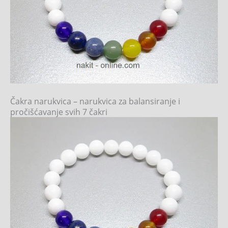
Čakra narukvica – narukvica za balansiranje i
pročišćavanje svih 7 čakri