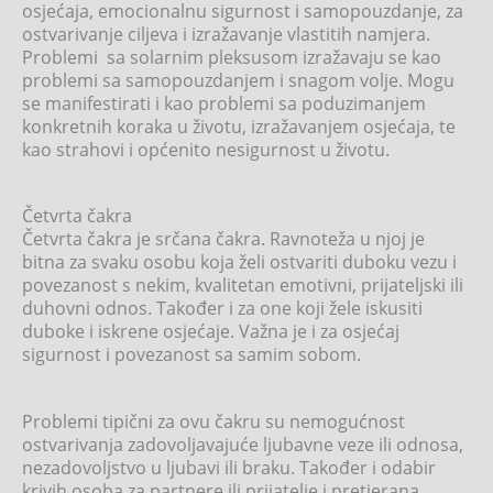
osjećaja, emocionalnu sigurnost i samopouzdanje, za
ostvarivanje ciljeva i izražavanje vlastitih namjera.
Problemi sa solarnim pleksusom izražavaju se kao
problemi sa samopouzdanjem i snagom volje. Mogu
se manifestirati i kao problemi sa poduzimanjem
konkretnih koraka u životu, izražavanjem osjećaja, te
kao strahovi i općenito nesigurnost u životu.
Četvrta čakra
Četvrta čakra je srčana čakra. Ravnoteža u njoj je
bitna za svaku osobu koja želi ostvariti duboku vezu i
povezanost s nekim, kvalitetan emotivni, prijateljski ili
duhovni odnos. Također i za one koji žele iskusiti
duboke i iskrene osjećaje. Važna je i za osjećaj
sigurnost i povezanost sa samim sobom.
Problemi tipični za ovu čakru su nemogućnost
ostvarivanja zadovoljavajuće ljubavne veze ili odnosa,
nezadovoljstvo u ljubavi ili braku. Također i odabir
krivih osoba za partnere ili prijatelje i pretjerana