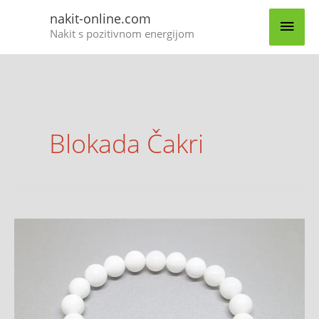
Skip
MAI
nakit-online.com
to
Nakit s pozitivnom energijom
content
MEN
Blokada Čakri
Čakra
narukvica