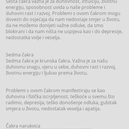
Šesta čakra važna je za duhovnost, intuiciju, životnu
energiju, sposobnost uvida u naše probleme i
duhovni rast i razvoj. Problemi s ovom čakrom mogu
dovesti do osjećaja da nam nedostaje smjer u životu,
da ne možemo donijeti važne odluke, da smo
blokirani i da nam ništa ne uspijeva kao i do depresije,
nedostatka volje i veselja.
Sedma čakra
Sedma čakra je krunska čakra. Važna je za našu
duhovnu snagu, vjeru u sebe, duhovni rast i razvoj,
životnu energiju i ljubav prema životu.
Problemi s ovom čakrom manifestiraju se kao
duhovna i fizička iscrpljenost, teškoće u svemu što
radimo, depresija, teško donošenje odluka, gubitak
smjera u životu, nedostatak veselja i apatija.
Čakra narukvica