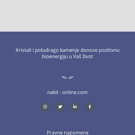
Kristali i poludrago kamenje donose pozitivnu
bioenergiju u Vaš život
nakit - online.com
I
T
L
F
n
w
i
a
s
i
n
c
t
t
k
e
a
t
e
b
g
e
d
o
r
r
i
o
a
n
k
m
-
-
Pravne napomene
i
f