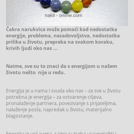
Čakra narukvica može pomoći kod nedostatka
energije, problema, nezadovoljstva, nedostatka
prilika u životu, prepreka na svakom koraku,
krivih ljudi oko nas …
Naime, sve su to znaci da s energijom u našem
životu nešto nije u redu.
Energija je u nama i svuda oko nas – za sve u životu
potrebna je energija – za ostvarenje ciljeva,
pronalaženje partnera, povezivanje s prijateljima,
nalaženje posla, napredak u životu, materijalno
blagostanje.
Energija je već nama, samo ju treba uravnotežiti i