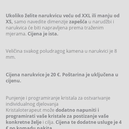
Ukoliko želite narukvicu veću od XXL ili manju od
XS,
samo navedite dimenzije
zapešća
u narudžbi i
narukvica će biti napravljena prema traženim
mjerama.
Cijena je ista.
Veličina svakog poludragog kamena u narukvici je 8
mm.
Cijena narukvice je 20 €. Poštarina je uključena u
cijenu.
Punjenje i programiranje kristala za ostvarivanje
individualnog djelovanja
Kristaloterapeut može
dodatno napuniti i
programirati vaše kristale za postizanje vaše
konkretne želje
i cilja.
Cijena te dodatne usluge je 4
€ po komadu nakita.