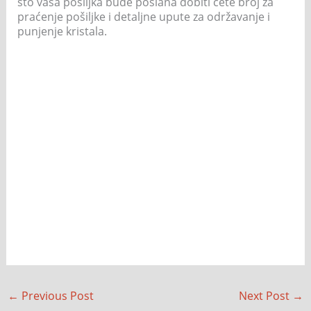
što vaša pošiljka bude poslana dobiti ćete broj za
praćenje pošiljke i detaljne upute za održavanje i
punjenje kristala.
←
Previous Post
Next Post
→