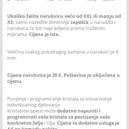
Ukoliko želite narukvicu veću od XXL ili manju od
XS,
samo navedite dimenzije
zapešća
u narudžbi i
narukvica će biti napravljena prema traženim
mjerama.
Cijena je ista.
Veličina svakog poludragog kamena u narukvici je 8
mm.
Cijena narukvice je 20 €. Poštarina je uključena u
cijenu.
Punjenje i programiranje kristala za ostvarivanje
individualnog djelovanja
Kristaloterapeut može
dodatno napuniti i
programirati vaše kristale za postizanje vaše
konkretne želje
i cilja.
Cijena te dodatne usluge je
4 € po komadu nakita.