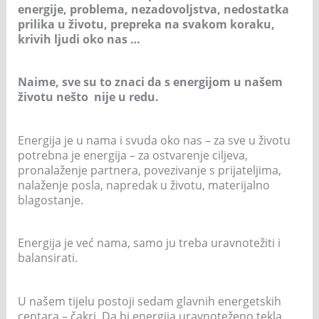
energije, problema, nezadovoljstva, nedostatka
prilika u životu, prepreka na svakom koraku,
krivih ljudi oko nas …
Naime, sve su to znaci da s energijom u našem
životu nešto nije u redu.
Energija je u nama i svuda oko nas – za sve u životu
potrebna je energija – za ostvarenje ciljeva,
pronalaženje partnera, povezivanje s prijateljima,
nalaženje posla, napredak u životu, materijalno
blagostanje.
Energija je već nama, samo ju treba uravnotežiti i
balansirati.
U našem tijelu postoji sedam glavnih energetskih
centara – čakri. Da bi energija uravnoteženo tekla