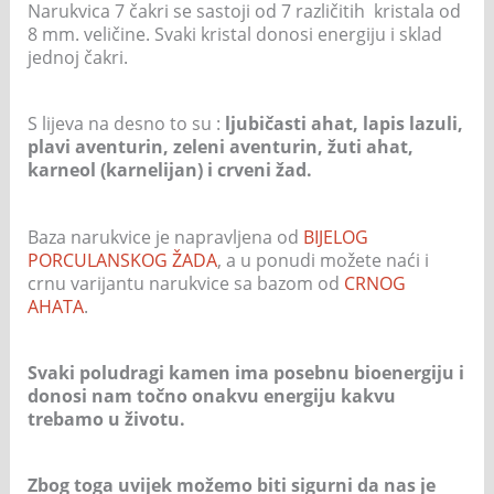
Narukvica 7 čakri se sastoji od 7 različitih kristala od
8 mm. veličine. Svaki kristal donosi energiju i sklad
jednoj čakri.
S lijeva na desno to su :
ljubičasti ahat, lapis lazuli,
plavi aventurin, zeleni aventurin, žuti ahat,
karneol (karnelijan) i crveni žad.
Baza narukvice je napravljena od
BIJELOG
PORCULANSKOG ŽADA
, a u ponudi možete naći i
crnu varijantu narukvice sa bazom od
CRNOG
AHATA
.
Svaki poludragi kamen ima posebnu bioenergiju i
donosi nam točno onakvu energiju kakvu
trebamo u životu.
Zbog toga uvijek možemo biti sigurni da nas je