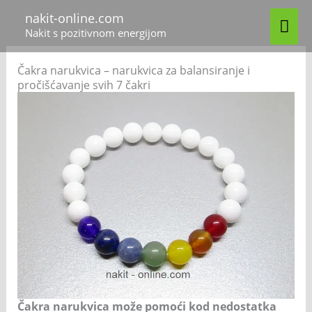
Skip
MA
nakit-online.com
to
Nakit s pozitivnom energijom
content
ME
Čakra narukvica – narukvica za balansiranje i
pročišćavanje svih 7 čakri
Čakra narukvica može pomoći kod nedostatka