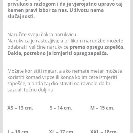
privukao s razlogom i da je vjerojatno upravo taj
kamen pravi izbor za nas. U životu nema
slučajnosti.
Naručite svoju čakra narukvicu
Narukvica je rastezljiva, a prilikom narudžbe možete
odabrati veličine narukvice
prema opsegu zapešća.
Dakle, potrebno je izmjeriti opseg zapešća.
Možete koristiti metar, a ako nemate metar možete
koristiti komad vrpce ili konca kojim ćete izmjeriti
zapešće, a onda taj dio staviti na ravnalo da bi
saznali točnu duljinu.
XS – 13 cm. S – 14 cm. M – 15 cm.
L – 16 cm. XL – 17 cm. XXL – 18cm.