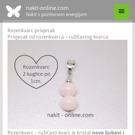
Skip
MAI
nakit-online.com
to
Nakit s pozitivnom energijom
content
MEN
Rozenkvarc privjesak
Privjesak od rozenkvarca – ružičastog kvarca
Rozenkvarc – ružičasti kvarc je kristal
nove ljubavi i