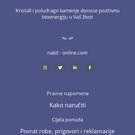
Kristali i poludrago kamenje donose pozitivnu
bioenergiju u Vaš život
nakit - online.com
I
T
L
F
n
w
i
a
s
i
n
c
t
t
k
e
a
t
e
b
g
e
d
o
r
r
i
o
a
n
k
m
-
-
Pravne napomene
i
f
n
Kako naručiti
Cijela ponuda
Povrat robe, prigovori i reklamacije