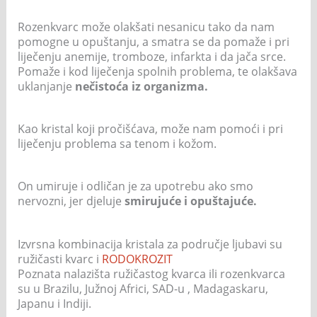
Rozenkvarc može olakšati nesanicu tako da nam
pomogne u opuštanju, a smatra se da pomaže i pri
liječenju anemije, tromboze, infarkta i da jača srce.
Pomaže i kod liječenja spolnih problema, te olakšava
uklanjanje
nečistoća iz organizma.
Kao kristal koji pročišćava, može nam pomoći i pri
liječenju problema sa tenom i kožom.
On umiruje i odličan je za upotrebu ako smo
nervozni, jer djeluje
smirujuće i opuštajuće.
Izvrsna kombinacija kristala za područje ljubavi su
ružičasti kvarc i
RODOKROZIT
Poznata nalazišta ružičastog kvarca ili rozenkvarca
su u Brazilu, Južnoj Africi, SAD-u , Madagaskaru,
Japanu i Indiji.