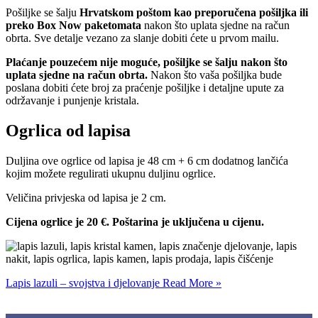
Pošiljke se šalju
Hrvatskom poštom kao preporučena pošiljka ili
preko Box Now paketomata
nakon što uplata sjedne na račun
obrta. Sve detalje vezano za slanje dobiti ćete u prvom mailu.
Plaćanje pouzećem nije moguće, pošiljke se šalju nakon što
uplata sjedne na račun obrta.
Nakon što vaša pošiljka bude
poslana dobiti ćete broj za praćenje pošiljke i detaljne upute za
održavanje i punjenje kristala.
Ogrlica od lapisa
Duljina ove ogrlice od lapisa je 48 cm + 6 cm dodatnog lančića
kojim možete regulirati ukupnu duljinu ogrlice.
Veličina privjeska od lapisa je 2 cm.
Cijena ogrlice je 20 €. Poštarina je uključena u cijenu.
Lapis lazuli – svojstva i djelovanje
Read More »