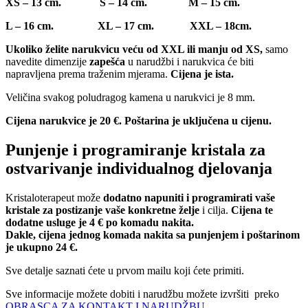
XS – 13 cm. S – 14 cm. M – 15 cm.
L – 16 cm. XL – 17 cm. XXL – 18cm.
Ukoliko želite narukvicu veću od XXL ili manju od XS,
samo
navedite dimenzije
zapešća
u narudžbi i narukvica će biti
napravljena prema traženim mjerama.
Cijena je ista.
Veličina svakog poludragog kamena u narukvici je 8 mm.
Cijena narukvice je 20 €. Poštarina je uključena u cijenu.
Punjenje i programiranje kristala za
ostvarivanje individualnog djelovanja
Kristaloterapeut može
dodatno napuniti i programirati vaše
kristale za postizanje vaše konkretne želje
i cilja.
Cijena te
dodatne usluge je 4 € po komadu nakita.
Dakle, cijena jednog komada nakita sa punjenjem i poštarinom
je ukupno 24 €.
Sve detalje saznati ćete u prvom mailu koji ćete primiti.
Sve informacije možete dobiti i narudžbu možete izvršiti preko
OBRASCA ZA KONTAKT I NARUDŽBU