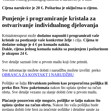
Cijena narukvice je 20 €. Poštarina je uključena u cijenu.
Punjenje i programiranje kristala za
ostvarivanje individualnog djelovanja
Kristaloterapeut može
dodatno napuniti i programirati vaše
kristale za postizanje vaše konkretne želje
i cilja.
Cijena te
dodatne usluge je 4 € po komadu nakita.
Dakle, cijena jednog komada nakita sa punjenjem i poštarinom
je ukupno 24 €.
Sve detalje saznati ćete u prvom mailu koji ćete primiti.
Sve informacije možete dobiti i narudžbu možete izvršiti preko
OBRASCA ZA KONTAKT I NARUDŽBU
Pošiljke se šalju
Hrvatskom poštom kao preporučena pošiljka ili
preko Box Now paketomata
nakon što uplata sjedne na račun
obrta. Sve detalje vezano za slanje dobiti ćete u prvom mailu.
Plaćanje pouzećem nije moguće, pošiljke se šalju nakon što
uplata sjedne na račun obrta.
Nakon što vaša pošiljka bude
poslana dobiti ćete broj za praćenje pošiljke i detaljne upute za