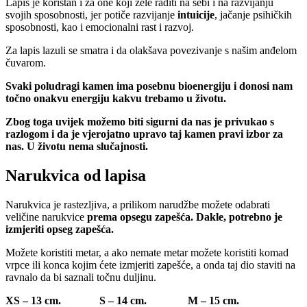
Lapis je koristan i za one koji žele raditi na sebi i na razvijanju
svojih sposobnosti, jer potiče razvijanje
intuicije
, jačanje psihičkih
sposobnosti, kao i emocionalni rast i razvoj.
Za lapis lazuli se smatra i da olakšava povezivanje s našim anđelom
čuvarom.
Svaki poludragi kamen ima posebnu bioenergiju i donosi nam
točno onakvu energiju kakvu trebamo u životu.
Zbog toga uvijek možemo biti sigurni da nas je privukao s
razlogom i da je vjerojatno upravo taj kamen pravi izbor za
nas. U životu nema slučajnosti.
Narukvica od lapisa
Narukvica je rastezljiva, a prilikom narudžbe možete odabrati
veličine narukvice
prema opsegu zapešća. Dakle, potrebno je
izmjeriti opseg zapešća.
Možete koristiti metar, a ako nemate metar možete koristiti komad
vrpce ili konca kojim ćete izmjeriti zapešće, a onda taj dio staviti na
ravnalo da bi saznali točnu duljinu.
XS – 13 cm. S – 14 cm. M – 15 cm.