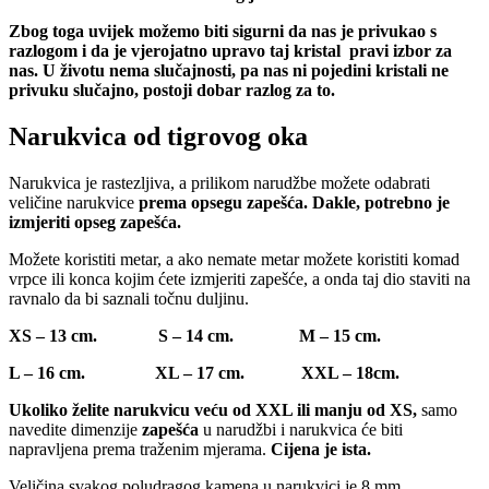
Zbog toga uvijek možemo biti sigurni da nas je privukao s
razlogom i da je vjerojatno upravo taj kristal pravi izbor za
nas. U životu nema slučajnosti, pa nas ni pojedini kristali ne
privuku slučajno, postoji dobar razlog za to.
Narukvica od tigrovog oka
Narukvica je rastezljiva, a prilikom narudžbe možete odabrati
veličine narukvice
prema opsegu zapešća. Dakle, potrebno je
izmjeriti opseg zapešća.
Možete koristiti metar, a ako nemate metar možete koristiti komad
vrpce ili konca kojim ćete izmjeriti zapešće, a onda taj dio staviti na
ravnalo da bi saznali točnu duljinu.
XS – 13 cm. S – 14 cm. M – 15 cm.
L – 16 cm. XL – 17 cm. XXL – 18cm.
Ukoliko želite narukvicu veću od XXL ili manju od XS,
samo
navedite dimenzije
zapešća
u narudžbi i narukvica će biti
napravljena prema traženim mjerama.
Cijena je ista.
Veličina svakog poludragog kamena u narukvici je 8 mm.