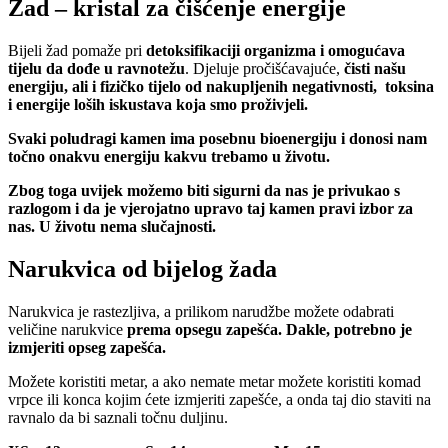
Žad – kristal za čišćenje energije
Bijeli žad pomaže pri
detoksifikaciji organizma i omogućava
tijelu da dođe u ravnotežu
. Djeluje pročišćavajuće,
čisti našu
energiju, ali i fizičko tijelo od nakupljenih negativnosti, toksina
i energije loših iskustava koja smo proživjeli.
Svaki poludragi kamen ima posebnu bioenergiju i donosi nam
točno onakvu energiju kakvu trebamo u životu.
Zbog toga uvijek možemo biti sigurni da nas je privukao s
razlogom i da je vjerojatno upravo taj kamen pravi izbor za
nas. U životu nema slučajnosti.
Narukvica od bijelog žada
Narukvica je rastezljiva, a prilikom narudžbe možete odabrati
veličine narukvice
prema opsegu zapešća. Dakle, potrebno je
izmjeriti opseg zapešća.
Možete koristiti metar, a ako nemate metar možete koristiti komad
vrpce ili konca kojim ćete izmjeriti zapešće, a onda taj dio staviti na
ravnalo da bi saznali točnu duljinu.