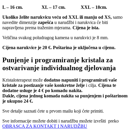
L – 16 cm. XL – 17 cm. XXL – 18cm.
Ukoliko želite narukvicu veću od XXL ili manju od XS,
samo
navedite dimenzije
zapešća
u narudžbi i narukvica će biti
napravljena prema traženim mjerama.
Cijena je ista.
Veličina svakog poludragog kamena u narukvici je 8 mm.
Cijena narukvice je 20 €. Poštarina je uključena u cijenu.
Punjenje i programiranje kristala za
ostvarivanje individualnog djelovanja
Kristaloterapeut može
dodatno napuniti i programirati vaše
kristale za postizanje vaše konkretne želje
i cilja.
Cijena te
dodatne usluge je 4 € po komadu nakita.
Dakle, cijena jednog komada nakita sa punjenjem i poštarinom
je ukupno 24 €.
Sve detalje saznati ćete u prvom mailu koji ćete primiti.
Sve informacije možete dobiti i narudžbu možete izvršiti preko
OBRASCA ZA KONTAKT I NARUDŽBU