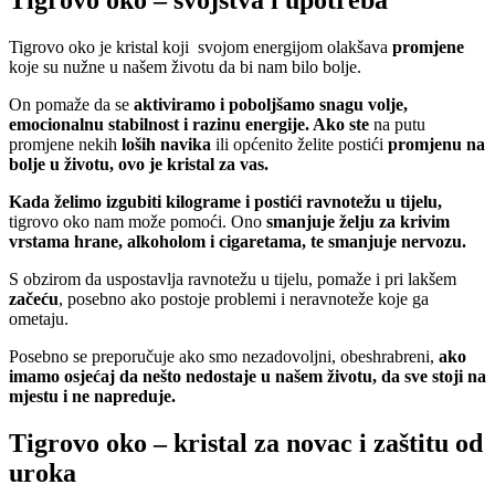
Tigrovo oko – svojstva i upotreba
Tigrovo oko je kristal koji svojom energijom olakšava
promjene
koje su nužne u našem životu da bi nam bilo bolje.
On pomaže da se
aktiviramo i poboljšamo snagu volje,
emocionalnu stabilnost i razinu energije. Ako ste
na putu
promjene nekih
loših navika
ili općenito želite postići
promjenu na
bolje u životu, ovo je kristal za vas.
Kada želimo izgubiti kilograme i postići ravnotežu u tijelu,
tigrovo oko nam može pomoći. Ono
smanjuje želju za krivim
vrstama hrane, alkoholom i cigaretama, te smanjuje nervozu.
S obzirom da uspostavlja ravnotežu u tijelu, pomaže i pri lakšem
začeću
, posebno ako postoje problemi i neravnoteže koje ga
ometaju.
Posebno se preporučuje ako smo nezadovoljni, obeshrabreni,
ako
imamo osjećaj da nešto nedostaje u našem životu, da sve stoji na
mjestu i ne napreduje.
Tigrovo oko – kristal za novac i zaštitu od
uroka