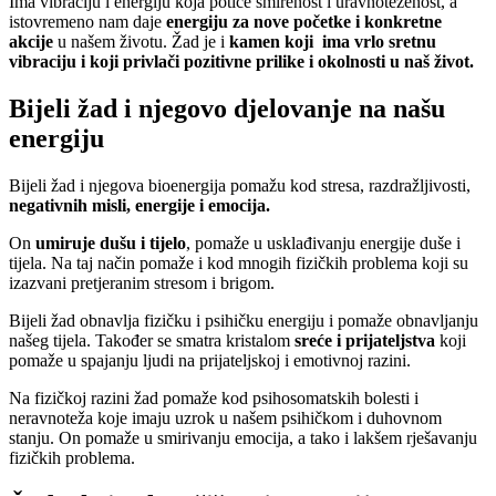
Ima vibraciju i energiju koja potiče smirenost i uravnoteženost, a
istovremeno nam daje
energiju za nove početke i konkretne
akcije
u našem životu. Žad je i
kamen koji ima vrlo sretnu
vibraciju i koji privlači pozitivne prilike i okolnosti u naš život.
Bijeli žad i njegovo djelovanje na našu
energiju
Bijeli žad i njegova bioenergija pomažu kod stresa, razdražljivosti,
negativnih misli, energije i emocija.
On
umiruje dušu i tijelo
, pomaže u usklađivanju energije duše i
tijela. Na taj način pomaže i kod mnogih fizičkih problema koji su
izazvani pretjeranim stresom i brigom.
Bijeli žad obnavlja fizičku i psihičku energiju i pomaže obnavljanju
našeg tijela. Također se smatra kristalom
sreće i prijateljstva
koji
pomaže u spajanju ljudi na prijateljskoj i emotivnoj razini.
Na fizičkoj razini žad pomaže kod psihosomatskih bolesti i
neravnoteža koje imaju uzrok u našem psihičkom i duhovnom
stanju. On pomaže u smirivanju emocija, a tako i lakšem rješavanju
fizičkih problema.