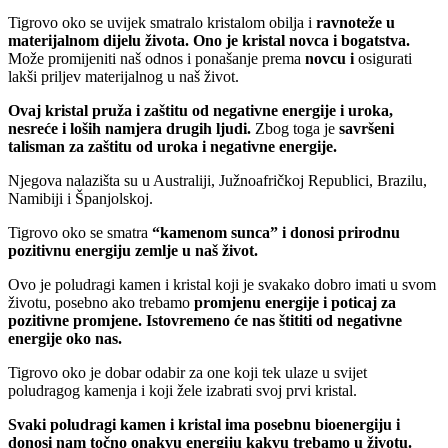
Tigrovo oko se uvijek smatralo kristalom obilja i
ravnoteže u
materijalnom dijelu života.
Ono je kristal novca i bogatstva.
Može promijeniti naš odnos i ponašanje prema
novcu i
osigurati
lakši priljev materijalnog u naš život.
Ovaj kristal pruža i zaštitu od negativne energije i uroka,
nesreće i loših namjera drugih ljudi.
Zbog toga je
savršeni
talisman za zaštitu od uroka i negativne energije.
Njegova nalazišta su u Australiji, Južnoafričkoj Republici, Brazilu,
Namibiji i Španjolskoj.
Tigrovo oko se smatra
“kamenom sunca” i donosi prirodnu
pozitivnu energiju zemlje u naš život.
Ovo je poludragi kamen i kristal koji je svakako dobro imati u svom
životu, posebno ako trebamo
promjenu energije i poticaj za
pozitivne promjene. Istovremeno će nas štititi od negativne
energije oko nas.
Tigrovo oko je dobar odabir za one koji tek ulaze u svijet
poludragog kamenja i koji žele izabrati svoj prvi kristal.
Svaki poludragi kamen i kristal ima posebnu bioenergiju i
donosi nam točno onakvu energiju kakvu trebamo u životu.