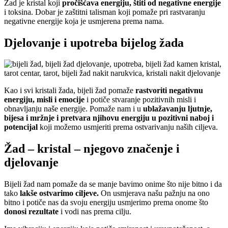
Žad je kristal koji
pročišćava energiju, štiti od negativne energije
i toksina. Dobar je zaštitni talisman koji pomaže pri rastvaranju
negativne energije koja je usmjerena prema nama.
Djelovanje i upotreba bijelog žada
Kao i svi kristali žada, bijeli žad pomaže
rastvoriti negativnu
energiju, misli i emocije
i potiče stvaranje pozitivnih misli i
obnavljanju naše energije. Pomaže nam i u
ublažavanju ljutnje,
bijesa i mržnje i pretvara njihovu energiju u pozitivni naboj i
potencijal
koji možemo usmjeriti prema ostvarivanju naših ciljeva.
Žad – kristal – njegovo značenje i
djelovanje
Bijeli žad nam pomaže da se manje bavimo onime što nije bitno i da
tako
lakše ostvarimo ciljeve.
On usmjerava našu pažnju na ono
bitno i potiče nas da svoju energiju usmjerimo prema onome što
donosi rezultate
i vodi nas prema cilju.