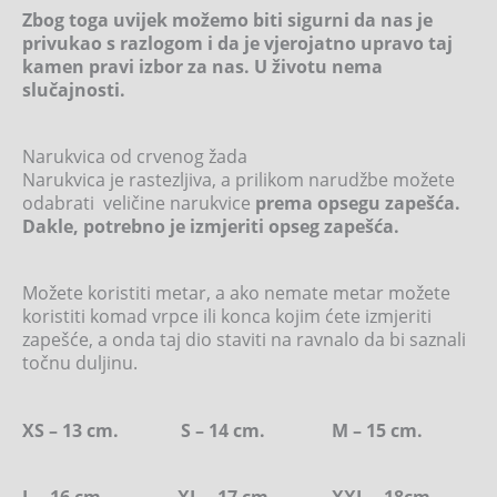
Zbog toga uvijek možemo biti sigurni da nas je
privukao s razlogom i da je vjerojatno upravo taj
kamen pravi izbor za nas. U životu nema
slučajnosti.
Narukvica od crvenog žada
Narukvica je rastezljiva, a prilikom narudžbe možete
odabrati veličine narukvice
prema opsegu zapešća.
Dakle, potrebno je izmjeriti opseg zapešća.
Možete koristiti metar, a ako nemate metar možete
koristiti komad vrpce ili konca kojim ćete izmjeriti
zapešće, a onda taj dio staviti na ravnalo da bi saznali
točnu duljinu.
XS – 13 cm. S – 14 cm. M – 15 cm.
L – 16 cm. XL – 17 cm. XXL – 18cm.