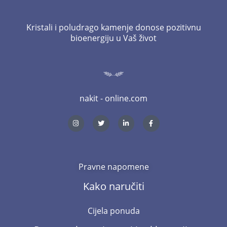
Kristali i poludrago kamenje donose pozitivnu
bioenergiju u Vaš život
nakit - online.com
I
T
L
F
n
w
i
a
s
i
n
c
t
t
k
e
a
t
e
b
g
e
d
o
r
r
i
o
a
n
k
m
-
-
Pravne napomene
i
f
n
Kako naručiti
Cijela ponuda