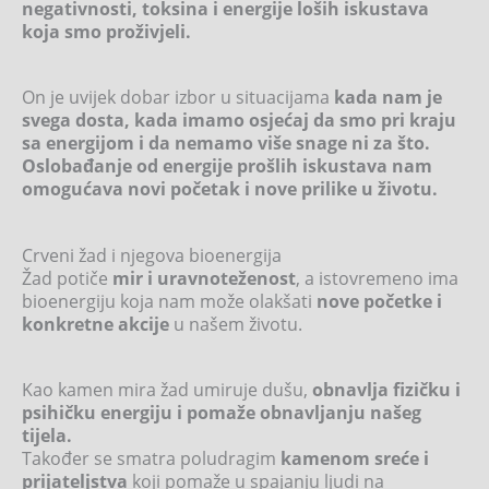
negativnosti, toksina i energije loših iskustava
koja smo proživjeli.
On je uvijek dobar izbor u situacijama
kada nam je
svega dosta, kada imamo osjećaj da smo pri kraju
sa energijom i da nemamo više snage ni za što.
Oslobađanje od energije prošlih iskustava nam
omogućava novi početak i nove prilike u životu.
Crveni žad i njegova bioenergija
Žad potiče
mir i uravnoteženost
, a istovremeno ima
bioenergiju koja nam može olakšati
nove početke i
konkretne akcije
u našem životu.
Kao kamen mira žad umiruje dušu,
obnavlja fizičku i
psihičku energiju i pomaže obnavljanju našeg
tijela.
Također se smatra poludragim
kamenom sreće i
prijateljstva
koji pomaže u spajanju ljudi na