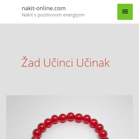
Skip
MAI
nakit-online.com
to
Nakit s pozitivnom energijom
content
MEN
Žad Učinci Učinak
Žad
kamen