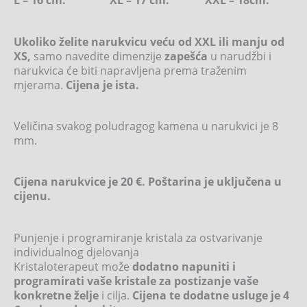
Ukoliko želite narukvicu veću od XXL ili manju od
XS,
samo navedite dimenzije
zapešća
u narudžbi i
narukvica će biti napravljena prema traženim
mjerama.
Cijena je ista.
Veličina svakog poludragog kamena u narukvici je 8
mm.
Cijena narukvice je 20 €. Poštarina je uključena u
cijenu.
Punjenje i programiranje kristala za ostvarivanje
individualnog djelovanja
Kristaloterapeut može
dodatno napuniti i
programirati vaše kristale za postizanje vaše
konkretne želje
i cilja.
Cijena te dodatne usluge je 4