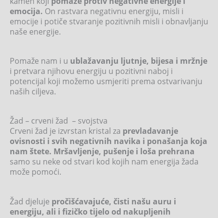
kamen koji
pomaže protiv negativne energije i
emocija.
On rastvara negativnu energiju, misli i
emocije i potiče stvaranje pozitivnih misli i obnavljanju
naše energije.
Pomaže nam i u
ublažavanju ljutnje, bijesa i mržnje
i pretvara njihovu energiju u pozitivni naboj i
potencijal koji možemo usmjeriti prema ostvarivanju
naših ciljeva.
Žad – crveni žad – svojstva
Crveni žad je izvrstan kristal za
prevladavanje
ovisnosti i svih negativnih navika i ponašanja koja
nam štete. Mršavljenje, pušenje i loša prehrana
samo su neke od stvari kod kojih nam energija žada
može pomoći.
Žad djeluje
pročišćavajuće, čisti našu auru i
energiju, ali i fizičko tijelo od nakupljenih