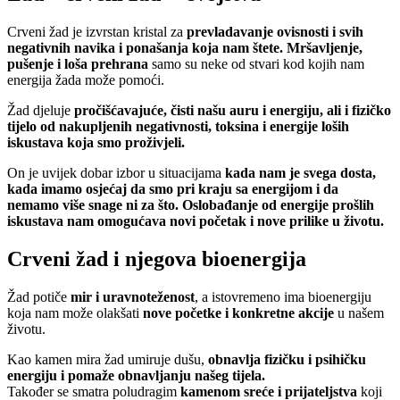
Crveni žad je izvrstan kristal za
prevladavanje ovisnosti i svih
negativnih navika i ponašanja koja nam štete. Mršavljenje,
pušenje i loša prehrana
samo su neke od stvari kod kojih nam
energija žada može pomoći.
Žad djeluje
pročišćavajuće, čisti našu auru i energiju, ali i fizičko
tijelo od nakupljenih negativnosti, toksina i energije loših
iskustava koja smo proživjeli.
On je uvijek dobar izbor u situacijama
kada nam je svega dosta,
kada imamo osjećaj da smo pri kraju sa energijom i da
nemamo više snage ni za što. Oslobađanje od energije prošlih
iskustava nam omogućava novi početak i nove prilike u životu.
Crveni žad i njegova bioenergija
Žad potiče
mir i uravnoteženost
, a istovremeno ima bioenergiju
koja nam može olakšati
nove početke i konkretne akcije
u našem
životu.
Kao kamen mira žad umiruje dušu,
obnavlja fizičku i psihičku
energiju i pomaže obnavljanju našeg tijela.
Također se smatra poludragim
kamenom sreće i prijateljstva
koji