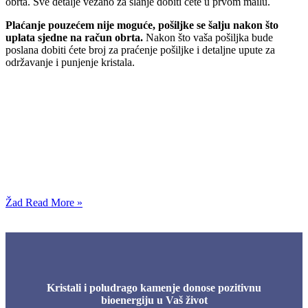
obrta. Sve detalje vezano za slanje dobiti ćete u prvom mailu.
Plaćanje pouzećem nije moguće, pošiljke se šalju nakon što
uplata sjedne na račun obrta.
Nakon što vaša pošiljka bude
poslana dobiti ćete broj za praćenje pošiljke i detaljne upute za
održavanje i punjenje kristala.
Žad
Read More »
Kristali i poludrago kamenje donose pozitivnu
bioenergiju u Vaš život