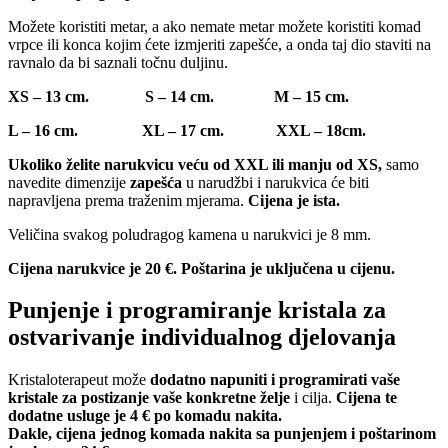
Možete koristiti metar, a ako nemate metar možete koristiti komad
vrpce ili konca kojim ćete izmjeriti zapešće, a onda taj dio staviti na
ravnalo da bi saznali točnu duljinu.
XS – 13 cm. S – 14 cm. M – 15 cm.
L – 16 cm. XL – 17 cm. XXL – 18cm.
Ukoliko želite narukvicu veću od XXL ili manju od XS,
samo
navedite dimenzije
zapešća
u narudžbi i narukvica će biti
napravljena prema traženim mjerama.
Cijena je ista.
Veličina svakog poludragog kamena u narukvici je 8 mm.
Cijena narukvice je 20 €. Poštarina je uključena u cijenu.
Punjenje i programiranje kristala za
ostvarivanje individualnog djelovanja
Kristaloterapeut može
dodatno napuniti i programirati vaše
kristale za postizanje vaše konkretne želje
i cilja.
Cijena te
dodatne usluge je 4 € po komadu nakita.
Dakle, cijena jednog komada nakita sa punjenjem i poštarinom