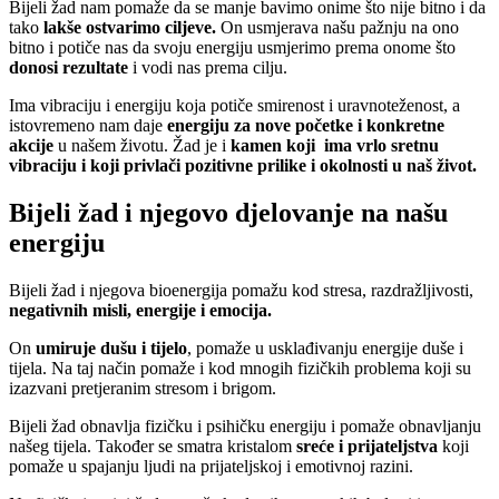
Bijeli žad nam pomaže da se manje bavimo onime što nije bitno i da
tako
lakše ostvarimo ciljeve.
On usmjerava našu pažnju na ono
bitno i potiče nas da svoju energiju usmjerimo prema onome što
donosi rezultate
i vodi nas prema cilju.
Ima vibraciju i energiju koja potiče smirenost i uravnoteženost, a
istovremeno nam daje
energiju za nove početke i konkretne
akcije
u našem životu. Žad je i
kamen koji ima vrlo sretnu
vibraciju i koji privlači pozitivne prilike i okolnosti u naš život.
Bijeli žad i njegovo djelovanje na našu
energiju
Bijeli žad i njegova bioenergija pomažu kod stresa, razdražljivosti,
negativnih misli, energije i emocija.
On
umiruje dušu i tijelo
, pomaže u usklađivanju energije duše i
tijela. Na taj način pomaže i kod mnogih fizičkih problema koji su
izazvani pretjeranim stresom i brigom.
Bijeli žad obnavlja fizičku i psihičku energiju i pomaže obnavljanju
našeg tijela. Također se smatra kristalom
sreće i prijateljstva
koji
pomaže u spajanju ljudi na prijateljskoj i emotivnoj razini.