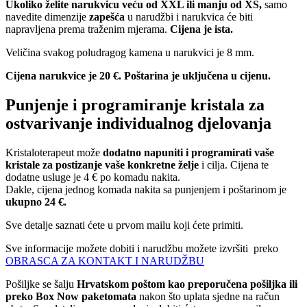
Ukoliko želite narukvicu veću od XXL ili manju od XS,
samo
navedite dimenzije
zapešća
u narudžbi i narukvica će biti
napravljena prema traženim mjerama.
Cijena je ista.
Veličina svakog poludragog kamena u narukvici je 8 mm.
Cijena narukvice je 20 €. Poštarina je uključena u cijenu.
Punjenje i programiranje kristala za
ostvarivanje individualnog djelovanja
Kristaloterapeut može
dodatno napuniti i programirati vaše
kristale za postizanje vaše konkretne želje
i cilja. Cijena te
dodatne usluge je 4 € po komadu nakita.
Dakle, cijena jednog komada nakita sa punjenjem i poštarinom je
ukupno 24 €.
Sve detalje saznati ćete u prvom mailu koji ćete primiti.
Sve informacije možete dobiti i narudžbu možete izvršiti preko
OBRASCA ZA KONTAKT I NARUDŽBU
Pošiljke se šalju
Hrvatskom poštom kao preporučena pošiljka ili
preko Box Now paketomata
nakon što uplata sjedne na račun