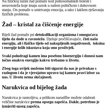
Na fizičkoj razini žad pomaže kod psihosomatskih bolesti i
neravnoteža koje imaju uzrok u našem psihičkom i duhovnom
stanju. On pomaže u smirivanju emocija, a tako i lakšem rješavanju
fizičkih problema.
Žad – kristal za čišćenje energije
Bijeli žad pomaže pri
detoksifikaciji organizma i omogućava
tijelu da dođe u ravnotežu
. Djeluje pročišćavajuće,
čisti našu
energiju, ali i fizičko tijelo od nakupljenih negativnosti, toksina
i energije loših iskustava koja smo proživjeli.
Svaki poludragi kamen ima posebnu bioenergiju i donosi nam
točno onakvu energiju kakvu trebamo u životu.
Zbog toga uvijek možemo biti sigurni da nas je privukao s
razlogom i da je vjerojatno upravo taj kamen pravi izbor za
nas. U životu nema slučajnosti.
Narukvica od bijelog žada
Narukvica je rastezljiva, a prilikom narudžbe možete odabrati
veličine narukvice
prema opsegu zapešća. Dakle, potrebno je
izmjeriti opseg zapešća.