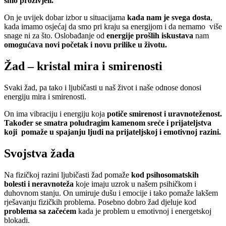
smo proživjeli.
On je uvijek dobar izbor u situacijama
kada nam je svega dosta
,
kada imamo osjećaj da smo pri kraju sa energijom i da nemamo više
snage ni za što. Oslobađanje od
energije prošlih iskustava
nam
omogućava novi početak i novu prilike u životu.
Žad – kristal mira i smirenosti
Svaki žad, pa tako i ljubičasti u naš život i naše odnose donosi
energiju mira i smirenosti.
On ima vibraciju i energiju koja
potiče smirenost i uravnoteženost.
Također se smatra poludragim kamenom sreće i prijateljstva
koji pomaže u spajanju ljudi na prijateljskoj i emotivnoj razini.
Svojstva žada
Na fizičkoj razini ljubičasti žad pomaže
kod psihosomatskih
bolesti i neravnoteža
koje imaju uzrok u našem psihičkom i
duhovnom stanju. On umiruje dušu i emocije i tako pomaže lakšem
rješavanju fizičkih problema. Posebno dobro žad djeluje kod
problema sa začećem
kada je problem u emotivnoj i energetskoj
blokadi.