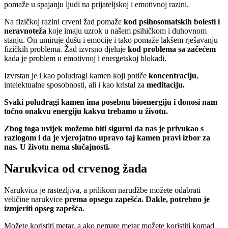
pomaže u spajanju ljudi na prijateljskoj i emotivnoj razini.
Na fizičkoj razini crveni žad pomaže
kod psihosomatskih bolesti i
neravnoteža
koje imaju uzrok u našem psihičkom i duhovnom
stanju. On umiruje dušu i emocije i tako pomaže lakšem rješavanju
fizičkih problema. Žad izvrsno djeluje
kod problema sa začećem
kada je problem u emotivnoj i energetskoj blokadi.
Izvrstan je i kao poludragi kamen koji potiče
koncentraciju
,
intelektualne sposobnosti, ali i kao kristal za
meditaciju.
Svaki poludragi kamen ima posebnu bioenergiju i donosi nam
točno onakvu energiju kakvu trebamo u životu.
Zbog toga uvijek možemo biti sigurni da nas je privukao s
razlogom i da je vjerojatno upravo taj kamen pravi izbor za
nas. U životu nema slučajnosti.
Narukvica od crvenog žada
Narukvica je rastezljiva, a prilikom narudžbe možete odabrati
veličine narukvice
prema opsegu zapešća. Dakle, potrebno je
izmjeriti opseg zapešća.
Možete koristiti metar, a ako nemate metar možete koristiti komad