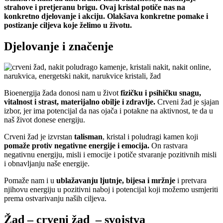
strahove i pretjeranu brigu. Ovaj kristal potiče nas na
konkretno djelovanje i akciju. Olakšava konkretne pomake i
postizanje ciljeva koje želimo u životu.
Djelovanje i značenje
Bioenergija žada donosi nam u život
fizičku i psihičku snagu,
vitalnost i strast, materijalno obilje i zdravlje.
Crveni žad je sjajan
izbor, jer ima potencijal da nas ojača i potakne na aktivnost, te da u
naš život donese energiju.
Crveni žad je izvrstan
talisman
, kristal i poludragi kamen koji
pomaže protiv negativne energije i emocija.
On rastvara
negativnu energiju, misli i emocije i potiče stvaranje pozitivnih misli
i obnavljanju naše energije.
Pomaže nam i u
ublažavanju ljutnje, bijesa i mržnje
i pretvara
njihovu energiju u pozitivni naboj i potencijal koji možemo usmjeriti
prema ostvarivanju naših ciljeva.
Žad – crveni žad – svojstva