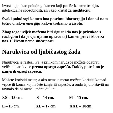
Izvrstan je i kao poludragi kamen koji
potiče koncentraciju,
intelektualne sposobnosti, ali i kao kristal za
meditaciju.
Svaki poludragi kamen ima posebnu bioenergiju i donosi nam
točno onakvu energiju kakvu trebamo u životu.
Zbog toga uvijek možemo biti sigurni da nas je privukao s
razlogom i da je vjerojatno upravo taj kamen pravi izbor za
nas. U životu nema slučajnosti.
Narukvica od ljubičastog žada
Narukvica je rastezljiva, a prilikom narudžbe možete odabrati
veličine narukvice
prema opsegu zapešća. Dakle, potrebno je
izmjeriti opseg zapešća.
Možete koristiti metar, a ako nemate metar možete koristiti komad
vrpce ili konca kojim ćete izmjeriti zapešće, a onda taj dio staviti na
ravnalo da bi saznali točnu duljinu.
XS – 13 cm. S – 14 cm. M – 15 cm.
L – 16 cm. XL – 17 cm. XXL – 18cm.