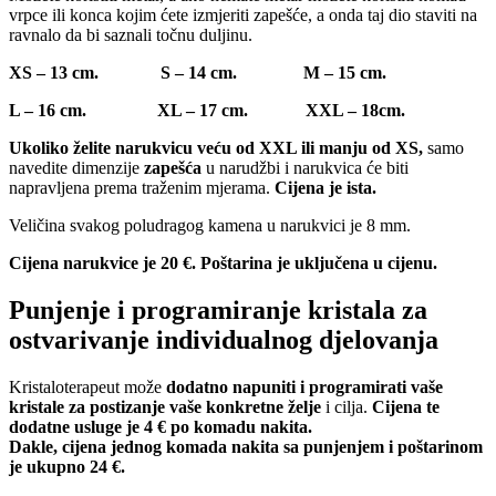
vrpce ili konca kojim ćete izmjeriti zapešće, a onda taj dio staviti na
ravnalo da bi saznali točnu duljinu.
XS – 13 cm. S – 14 cm. M – 15 cm.
L – 16 cm. XL – 17 cm. XXL – 18cm.
Ukoliko želite narukvicu veću od XXL ili manju od XS,
samo
navedite dimenzije
zapešća
u narudžbi i narukvica će biti
napravljena prema traženim mjerama.
Cijena je ista.
Veličina svakog poludragog kamena u narukvici je 8 mm.
Cijena narukvice je 20 €. Poštarina je uključena u cijenu.
Punjenje i programiranje kristala za
ostvarivanje individualnog djelovanja
Kristaloterapeut može
dodatno napuniti i programirati vaše
kristale za postizanje vaše konkretne želje
i cilja.
Cijena te
dodatne usluge je 4 € po komadu nakita.
Dakle, cijena jednog komada nakita sa punjenjem i poštarinom
je ukupno 24 €.