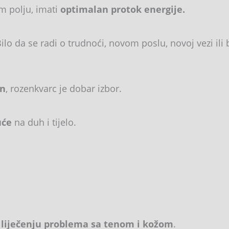
m polju, imati
optimalan protok energije.
lo da se radi o trudnoći, novom poslu, novoj vezi ili 
an
, rozenkvarc je dobar izbor.
uće
na duh i tijelo.
i
liječenju problema sa tenom i kožom
.