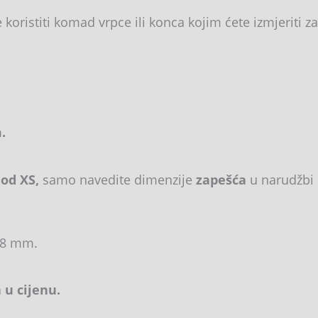
oristiti komad vrpce ili konca kojim ćete izmjeriti zap
 cm.
.
 od XS,
samo navedite dimenzije
zapešća
u narudžbi 
 8 mm.
 u cijenu.