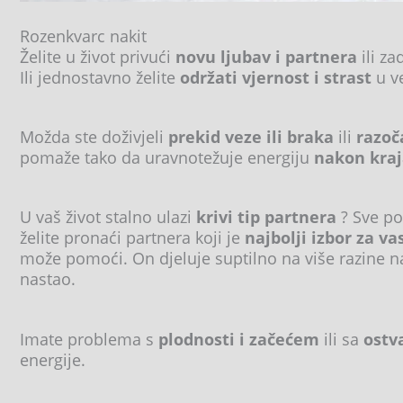
Rozenkvarc nakit
Želite u život privući
novu ljubav i partnera
ili za
Ili jednostavno želite
održati vjernost i strast
u ve
Možda ste doživjeli
prekid veze ili braka
ili
razoča
pomaže tako da uravnotežuje energiju
nakon kraj
U vaš život stalno ulazi
krivi tip partnera
? Sve po
želite pronaći partnera koji je
najbolji izbor za va
može pomoći. On djeluje suptilno na više razine na
nastao.
Imate problema s
plodnosti i začećem
ili sa
ostv
energije.