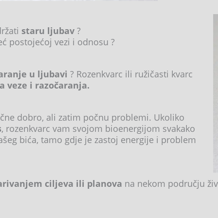
držati
staru ljubav
?
ć postojećoj vezi i odnosu ?
ranje u ljubavi
? Rozenkvarc ili ružičasti kvarc
a veze i razočaranja.
čne dobro, ali zatim počnu problemi. Ukoliko
s
, rozenkvarc vam svojom bioenergijom svakako
šeg bića, tamo gdje je zastoj energije i problem
arivanjem ciljeva ili planova
na nekom području život