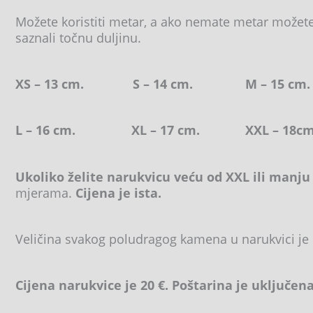
Možete koristiti metar, a ako nemate metar možete k
saznali točnu duljinu.
XS – 13 cm. S – 14 cm. M – 15
L – 16 cm. XL – 17 cm. XXL – 18cm
Ukoliko želite narukvicu veću od XXL ili manju
mjerama.
Cijena je ista.
Veličina svakog poludragog kamena u narukvici je
Cijena narukvice je 20 €. Poštarina je uključena