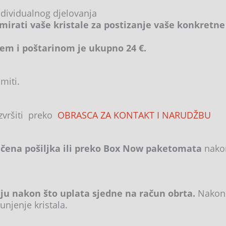
ndividualnog djelovanja
mirati vaše kristale za postizanje vaše konkretne
em i poštarinom je ukupno 24 €.
miti.
izvršiti preko
OBRASCA ZA KONTAKT I NARUDŽBU
ena pošiljka ili preko Box Now paketomata
nakon
lju nakon što uplata sjedne na račun obrta.
Nakon 
unjenje kristala.