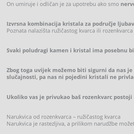
On umiruje i odličan je za upotrebu ako smo
nervo
Izvrsna kombinacija kristala za područje ljubavi
Poznata nalazišta ružičastog kvarca ili rozenkvarca 
Svaki poludragi kamen i kristal ima posebnu b
Zbog toga uvijek možemo biti sigurni da nas je
slučajnosti, pa nas ni pojedini kristali ne privl
Ukoliko vas je privukao baš rozenkvarc postoji
Narukvica od rozenkvarca – ružičastog kvarca
Narukvica je rastezljiva, a prilikom narudžbe može