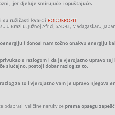
zni, jer djeluje smirujuće i opuštajuće.
 su ružičasti kvarc i
RODOKROZIT
su u Brazilu, Južnoj Africi, SAD-u , Madagaskaru, Japanu
ioenergiju i donosi nam točno onakvu energiju ka
 privukao s razlogom i da je vjerojatno upravo ta
ače slučajno, postoji dobar razlog za to.
 razlog za to i vjerojatno vam je upravo njegova e
te odabrati veličine narukvice
prema opsegu zapešća.