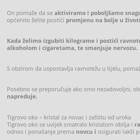
On pomaže da se
aktiviramo i poboljšamo snagu 
općenito želite postići
promjenu na bolje u životu,
Kada želimo izgubiti kilograme i postići ravnote
alkoholom i cigaretama, te smanjuje nervozu.
S obzirom da uspostavlja ravnotežu u tijelu, pomaž
Posebno se preporučuje ako smo nezadovoljni, o
napreduje.
Tigrovo oko – kristal za novac i zaštitu od uroka
Tigrovo oko se uvijek smatralo kristalom obilja i
r
odnos i ponašanje prema
novcu i
osigurati lakši p