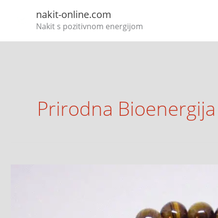
Skip
nakit-online.com
to
Nakit s pozitivnom energijom
content
Prirodna Bioenergija
Tigrovo
oko