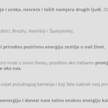
je i uroka, nesreće i loših namjera drugih ljudi.
Zb
blici, Brazilu, Namibiji i Španjolskoj.
prirodnu pozitivnu energiju zemlje u naš život.
dobro imati u svom životu, posebno ako trebamo
promj
e oko nas.
vijet poludragog kamenja i koji žele izabrati svoj prvi
ioenergiju i donosi nam točno onakvu energiju ka