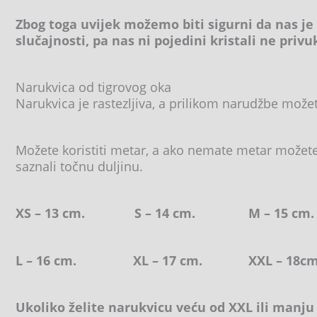
Zbog toga uvijek možemo biti sigurni da nas je 
slučajnosti, pa nas ni pojedini kristali ne privu
Narukvica od tigrovog oka
Narukvica je rastezljiva, a prilikom narudžbe može
Možete koristiti metar, a ako nemate metar možete k
saznali točnu duljinu.
XS – 13 cm. S – 14 cm. M – 15
L – 16 cm. XL – 17 cm. XXL – 18cm
Ukoliko želite narukvicu veću od XXL ili manju