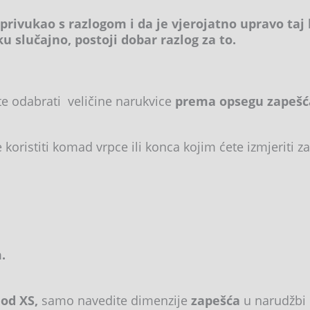
privukao s razlogom i da je vjerojatno upravo taj 
ku slučajno, postoji dobar razlog za to.
te odabrati veličine narukvice
prema opsegu zapešća.
oristiti komad vrpce ili konca kojim ćete izmjeriti zap
 cm.
.
 od XS,
samo navedite dimenzije
zapešća
u narudžbi 