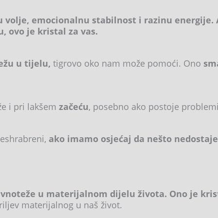
volje, emocionalnu stabilnost i razinu energije.
 ovo je kristal za vas.
žu u tijelu,
tigrovo oko nam može pomoći. Ono
sma
e i pri lakšem
začeću
, posebno ako postoje problemi
beshrabreni,
ako imamo osjećaj da nešto nedostaje 
avnoteže u materijalnom dijelu života.
Ono je kris
riljev materijalnog u naš život.