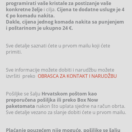
programirati vaše kristale za postizanje vaše
konkretne želje
i cilja.
Cijena te dodatne usluge je 4
€ po komadu nakita.
Dakle, cijena jednog komada nakita sa punjenjem
i poštarinom je ukupno 24 €.
Sve detalje saznati ćete u prvom mailu koji ćete
primiti.
Sve informacije možete dobiti i narudžbu možete
izvršiti preko
OBRASCA ZA KONTAKT I NARUDŽBU
Pošiljke se šalju
Hrvatskom poštom kao
preporučena pošiljka ili preko Box Now
paketomata
nakon što uplata sjedne na račun obrta.
Sve detalje vezano za slanje dobiti ćete u prvom mailu.
Plaćanje pouzećem nije moguće, pošiljke se šalju