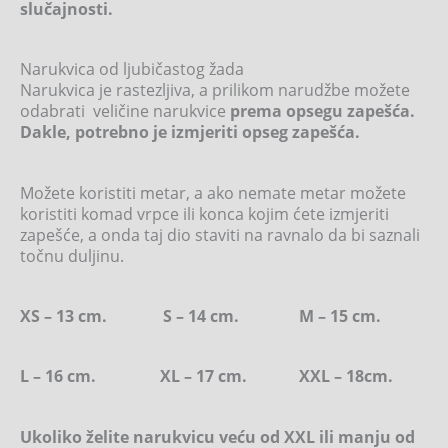
slučajnosti.
Narukvica od ljubičastog žada
Narukvica je rastezljiva, a prilikom narudžbe možete
odabrati veličine narukvice
prema opsegu zapešća.
Dakle, potrebno je izmjeriti opseg zapešća.
Možete koristiti metar, a ako nemate metar možete
koristiti komad vrpce ili konca kojim ćete izmjeriti
zapešće, a onda taj dio staviti na ravnalo da bi saznali
točnu duljinu.
XS – 13 cm. S – 14 cm. M – 15 cm.
L – 16 cm. XL – 17 cm. XXL – 18cm.
Ukoliko želite narukvicu veću od XXL ili manju od