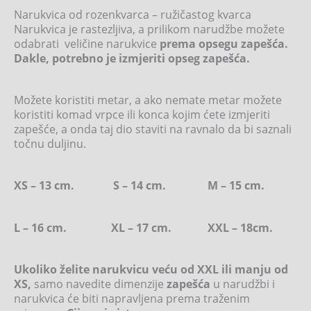
Narukvica od rozenkvarca – ružičastog kvarca
Narukvica je rastezljiva, a prilikom narudžbe možete
odabrati veličine narukvice
prema opsegu zapešća.
Dakle, potrebno je izmjeriti opseg zapešća.
Možete koristiti metar, a ako nemate metar možete
koristiti komad vrpce ili konca kojim ćete izmjeriti
zapešće, a onda taj dio staviti na ravnalo da bi saznali
točnu duljinu.
XS – 13 cm. S – 14 cm. M – 15 cm.
L – 16 cm. XL – 17 cm. XXL – 18cm.
Ukoliko želite narukvicu veću od XXL ili manju od
XS,
samo navedite dimenzije
zapešća
u narudžbi i
narukvica će biti napravljena prema traženim