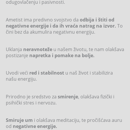
odugovlačenju i pasivnosti.
Ametist ima predivno svojstvo da
odbija i štiti od
negativne energije i da ih vraća natrag na izvor.
To
čini bez da akumulira negativnu energiju.
Uklanja
neravnoteže
u našem životu, te nam olakšava
postizanje
napretka i pomake na bolje.
Uvodi veći
red i stabilnost
u naš život i stabilizira
našu energiju.
Prirodno je sredstvo za
smirenje
, olakšava fizički i
psihički stres i nervozu.
Smiruje um
i olakšava meditaciju, te pročišćava auru
od
negativne energije.