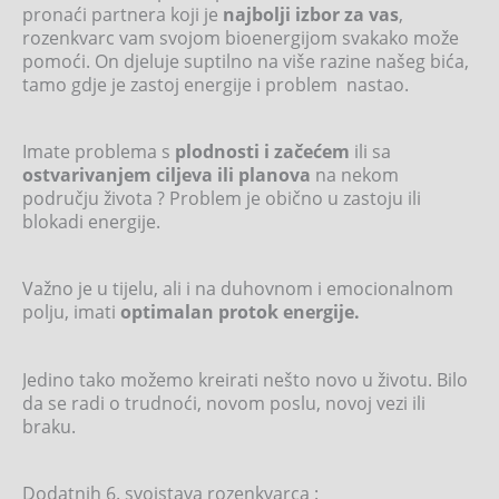
pronaći partnera koji je
najbolji izbor za vas
,
rozenkvarc vam svojom bioenergijom svakako može
pomoći. On djeluje suptilno na više razine našeg bića,
tamo gdje je zastoj energije i problem nastao.
Imate problema s
plodnosti i začećem
ili sa
ostvarivanjem ciljeva ili planova
na nekom
području života ? Problem je obično u zastoju ili
blokadi energije.
Važno je u tijelu, ali i na duhovnom i emocionalnom
polju, imati
optimalan protok energije.
Jedino tako možemo kreirati nešto novo u životu. Bilo
da se radi o trudnoći, novom poslu, novoj vezi ili
braku.
Dodatnih 6. svojstava rozenkvarca :