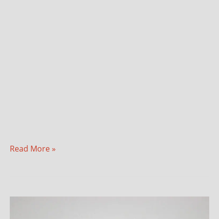
Read More »
Rozenkvarc
–