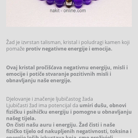
Žad je izvrstan talisman, kristal i poludragi kamen koji
pomaže
protiv negativne energije i emocija.
Ovaj kristal pročišćava negativnu energiju, misli i
emocije i potiče stvaranje pozitivnih misli i
obnavljanju naše energije.
Djelovanje i značenje ljubičastog žada
Ljubičasti žad ima potencijal da
umiri dušu, obnovi
fizičku i psihičku energiju i pomogne u obnavljanju
našeg tijela.
On čisti našu auru i energiju. Žad čisti i naše
fizičko tijelo od nakupljenih negativnosti, toksina i
energije loših iskustava koja smo proživjeli.