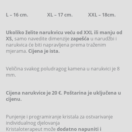
L – 16 cm. XL – 17 cm. XXL – 18cm.
Ukoliko želite narukvicu veću od XXL ili manju od
XS,
samo navedite dimenzije
zapešća
u narudžbi i
narukvica će biti napravljena prema traženim
mjerama.
Cijena je ista.
Veličina svakog poludragog kamena u narukvici je 8
mm.
Cijena narukvice je 20 €. Poštarina je uključena u
cijenu.
Punjenje i programiranje kristala za ostvarivanje
individualnog djelovanja
Kristaloterapeut može
dodatno napuniti i