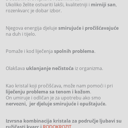
Ukoliko želite ostvariti lakši, kvalitetniji i
mirniji san
,
rozenkvarc je dobar izbor.
Njegova energija djeluje
smirujuće i pročišćavajuće
na duh i tijelo.
Pomaže i kod liječenja
spolnih problema
.
Olakšava
uklanjanje nečistoća
iz organizma.
Kao kristal koji pročišćava, može nam pomoći i pri
liječenju problema sa tenom i kožom
.
On umiruje i odličan je za upotrebu ako smo
nervozni, jer djeluje smirujuće i opuštajuće.
Izvrsna kombinacija kristala za područje ljubavi su
ružičasti kvarc i
RODOKROZIT