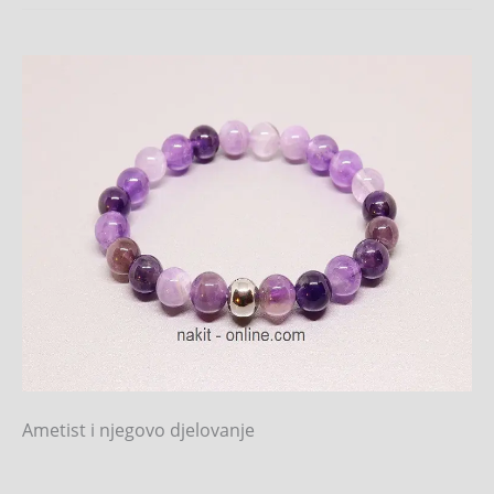
Ametist
i
njegovo
djelovanje
Ametist i njegovo djelovanje