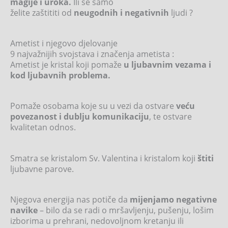
magije i uroka.
Ili se samo
želite zaštititi od
neugodnih i negativnih
ljudi ?
Ametist i njegovo djelovanje
9 najvažnijih svojstava i značenja ametista :
Ametist je kristal koji pomaže
u ljubavnim vezama i
kod ljubavnih problema.
Pomaže osobama koje su u vezi da ostvare
veću
povezanost i dublju komunikaciju
, te ostvare
kvalitetan odnos.
Smatra se kristalom Sv. Valentina i kristalom koji
štiti
ljubavne parove.
Njegova energija nas potiče da
mijenjamo negativne
navike
– bilo da se radi o mršavljenju, pušenju, lošim
izborima u prehrani, nedovoljnom kretanju ili