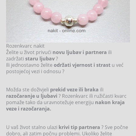
Rozenkvarc nakit
Želite u život privući
novu ljubav i partnera
ili
zadržati
staru ljubav
?
Ili jednostavno želite
održati vjernost i strast
u već
postojećoj vezi i odnosu ?
Možda ste doživjeli
prekid veze ili braka
ili
razočaranje u ljubavi
? Rozenkvarc ili ružičasti kvarc
pomaže tako da uravnotežuje energiju
nakon kraja
veze i razočaranja.
U vaš život stalno ulazi
krivi tip partnera
? Sve počne
dobro, ali zatim počnu problemi. Ukoliko želite