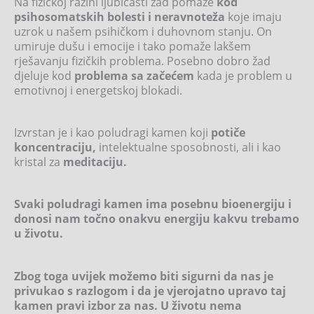
Na fizičkoj razini ljubičasti žad pomaže
kod
psihosomatskih bolesti i neravnoteža
koje imaju
uzrok u našem psihičkom i duhovnom stanju. On
umiruje dušu i emocije i tako pomaže lakšem
rješavanju fizičkih problema. Posebno dobro žad
djeluje kod
problema sa začećem
kada je problem u
emotivnoj i energetskoj blokadi.
Izvrstan je i kao poludragi kamen koji
potiče
koncentraciju,
intelektualne sposobnosti, ali i kao
kristal za
meditaciju.
Svaki poludragi kamen ima posebnu bioenergiju i
donosi nam točno onakvu energiju kakvu trebamo
u životu.
Zbog toga uvijek možemo biti sigurni da nas je
privukao s razlogom i da je vjerojatno upravo taj
kamen pravi izbor za nas. U životu nema