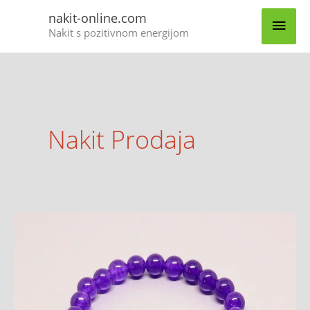
Skip
MAI
nakit-online.com
to
Nakit s pozitivnom energijom
content
MEN
Nakit Prodaja
Žad