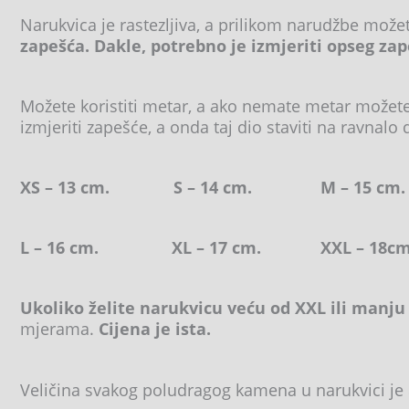
Narukvica je rastezljiva, a prilikom narudžbe može
zapešća. Dakle, potrebno je izmjeriti opseg zap
Možete koristiti metar, a ako nemate metar možete 
izmjeriti zapešće, a onda taj dio staviti na ravnalo 
XS – 13 cm. S – 14 cm. M – 15
L – 16 cm. XL – 17 cm. XXL – 18cm
Ukoliko želite narukvicu veću od XXL ili manju
mjerama.
Cijena je ista.
Veličina svakog poludragog kamena u narukvici je