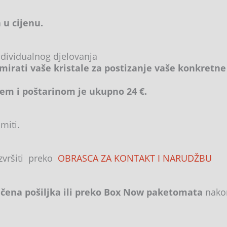
 u cijenu.
ndividualnog djelovanja
mirati vaše kristale za postizanje vaše konkretne
em i poštarinom je ukupno 24 €.
miti.
izvršiti preko
OBRASCA ZA KONTAKT I NARUDŽBU
ena pošiljka ili preko Box Now paketomata
nakon