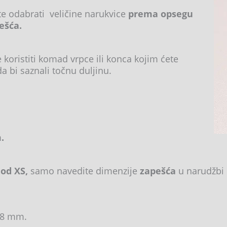
te odabrati veličine narukvice
prema opsegu
ešća.
koristiti komad vrpce ili konca kojim ćete
da bi saznali točnu duljinu.
 cm.
.
 od XS,
samo navedite dimenzije
zapešća
u narudžbi 
 8 mm.