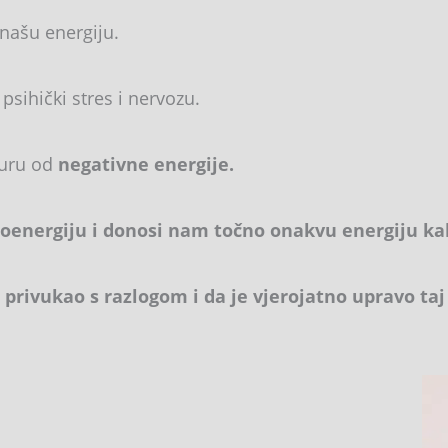
a našu energiju.
i psihički stres i nervozu.
auru od
negativne energije.
ioenergiju i donosi nam točno onakvu energiju ka
 privukao s razlogom i da je vjerojatno upravo ta