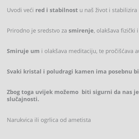
Uvodi veći
red i stabilnost
u naš život i stabilizir
Prirodno je sredstvo za
smirenje
, olakšava fizički 
Smiruje um
i olakšava meditaciju, te pročišćava 
Svaki kristal i poludragi kamen ima posebnu b
Zbog toga uvijek možemo biti sigurni da nas je
slučajnosti.
Narukvica ili ogrlica od ametista