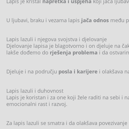
Lapis je kristal
napretka i uspjeha
koji jača ljuba
U ljubavi, braku i vezama lapis
jača odnos
među par
Lapis lazuli i njegova svojstva i djelovanje
Djelovanje lapisa je blagotvorno i on djeluje na č
lakše dođemo do
rješenja problema
i da ostvari
Djeluje i na području
posla i karijere
i olakšava n
Lapis lazuli i duhovnost
Lapis je koristan i za one koji žele raditi na sebi i 
emocionalni rast i razvoj.
Za lapis lazuli se smatra i da olakšava povezivan