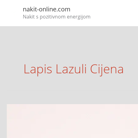
Skip
nakit-online.com
to
Nakit s pozitivnom energijom
content
Lapis Lazuli Cijena
Lapis
lazuli
–
svojstva
i