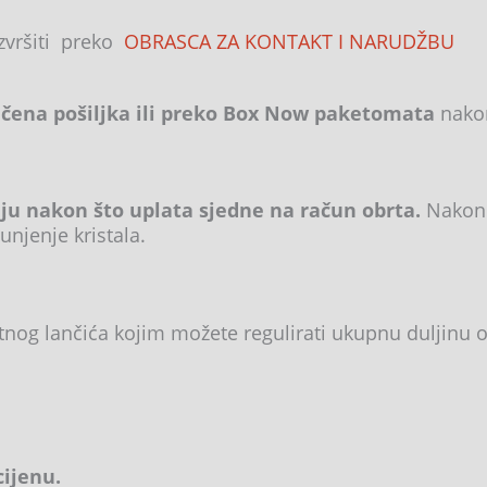
izvršiti preko
OBRASCA ZA KONTAKT I NARUDŽBU
ena pošiljka ili preko Box Now paketomata
nakon
lju nakon što uplata sjedne na račun obrta.
Nakon 
unjenje kristala.
tnog lančića kojim možete regulirati ukupnu duljinu o
cijenu.