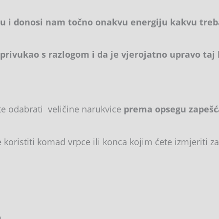
u i donosi nam točno onakvu energiju kakvu treb
 privukao s razlogom i da je vjerojatno upravo ta
te odabrati veličine narukvice
prema opsegu zapešća.
oristiti komad vrpce ili konca kojim ćete izmjeriti zap
 cm.
.