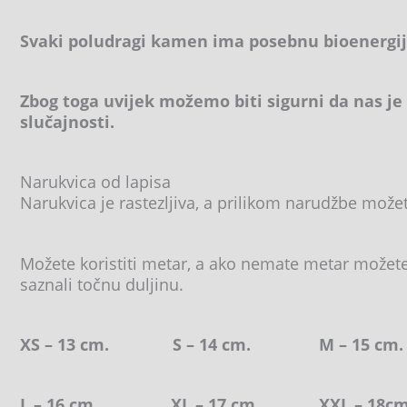
Svaki poludragi kamen ima posebnu bioenergij
Zbog toga uvijek možemo biti sigurni da nas je
slučajnosti.
Narukvica od lapisa
Narukvica je rastezljiva, a prilikom narudžbe može
Možete koristiti metar, a ako nemate metar možete k
saznali točnu duljinu.
XS – 13 cm. S – 14 cm. M – 15
L – 16 cm. XL – 17 cm. XXL – 18cm