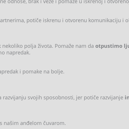
vne odnose, brak i veze i pomaže u iskrenoj i otvoreno
tnerima, potiče iskrenu i otvorenu komunikaciju i o
ak nekoliko polja života. Pomaže nam da
otpustimo lju
mo napredak.
apredak i pomake na bolje.
na razvijanju svojih sposobnosti, jer potiče razvijanje
in
je s našim anđelom čuvarom.