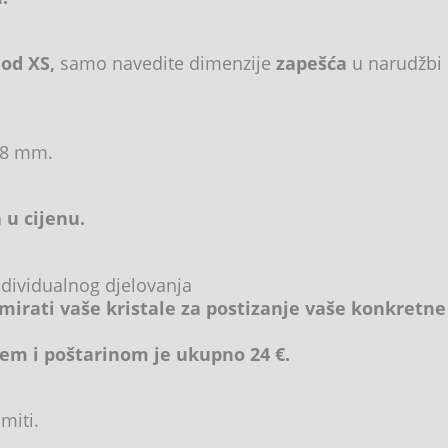
 od XS,
samo navedite dimenzije
zapešća
u narudžbi 
 8 mm.
 u cijenu.
ndividualnog djelovanja
mirati vaše kristale za postizanje vaše konkretne
em i poštarinom je ukupno 24 €.
miti.