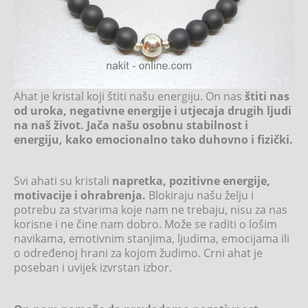
Ahat je kristal koji štiti našu energiju. On nas
štiti nas
od uroka, negativne energije i utjecaja drugih ljudi
na naš život. Jača našu osobnu stabilnost i
energiju, kako emocionalno tako duhovno i fizički.
Svi ahati su kristali
napretka, pozitivne energije,
motivacije i ohrabrenja.
Blokiraju našu želju i
potrebu za stvarima koje nam ne trebaju, nisu za nas
korisne i ne čine nam dobro. Može se raditi o lošim
navikama, emotivnim stanjima, ljudima, emocijama ili
o određenoj hrani za kojom žudimo. Crni ahat je
poseban i uvijek izvrstan izbor.