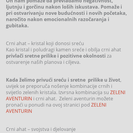
On nam pomaže da prevladamo negativnost,
ljutnju i gorčinu nakon loših iskustava. Pomaže i
pri ostvarivanju nove budućnosti i novih početaka,
naročito nakon emocionalnih razočaranja i
gubitaka.
Crni ahat – kristal koji donosi sreću
Kao kristal i poludragi kamen sreće i obilja crni ahat
privlači sretne prilike i pozitivne okolnosti
za
ostvarenje naših planova i ciljeva.
Kada želimo privući sreću i sretne prilike u život
,
uvijek se preporuča nošenje kombinacije crnih i
svijetlo zelenih kristala. Izvrsna kombinacija su
ZELENI
AVENTURIN
i crni ahat. Zeleni aventurin možete
pronaći u ponudi na ovoj stranici pod
ZELENI
AVENTURIN
Crni ahat – svojstva i djelovanje