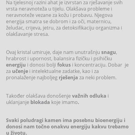
Na tjelesnoj razini ahat je izvrstan za rješavanje svih
vrsta neravnoteža u tijelu. Olakšava probleme i
neravnoteže vezane za kožu i probavu. Njegova
energija smatra se dobrom i za oči, maternicu,
želudac, crijeva, jetru, za detoksifikaciju organizma i
olakšavanje stresa.
Ovaj kristal umiruje, daje nam unutrašnju
snagu
,
hrabrost i upornost, balansira fizičku i psihičku
energiju
i donosi bolji
fokus
i koncentraciju. Dobar je
za
učenje
i intelektualne zadatke, kao i za
pronalaženje najboljeg
rješenja
za neki problem.
Također olakšava donošenje
važnih odluka
i
uklanjanje
blokada
koje imamo
.
Svaki poludragi kamen ima posebnu bioenergiju i
donosi nam točno onakvu energiju kakvu trebamo
u životu.