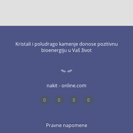
Kristali i poludrago kamenje donose pozitivnu
bioenergiju u Vaš život
nakit - online.com
I
T
L
F
n
w
i
a
s
i
n
c
t
t
k
e
a
t
e
b
g
e
d
o
r
r
i
o
a
n
k
m
-
-
Pravne napomene
i
f
n