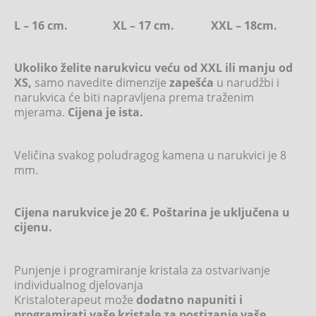
L – 16 cm. XL – 17 cm. XXL – 18cm.
Ukoliko želite narukvicu veću od XXL ili manju od
XS,
samo navedite dimenzije
zapešća
u narudžbi i
narukvica će biti napravljena prema traženim
mjerama.
Cijena je ista.
Veličina svakog poludragog kamena u narukvici je 8
mm.
Cijena narukvice je 20 €. Poštarina je uključena u
cijenu.
Punjenje i programiranje kristala za ostvarivanje
individualnog djelovanja
Kristaloterapeut može
dodatno napuniti i
programirati vaše kristale za postizanje vaše