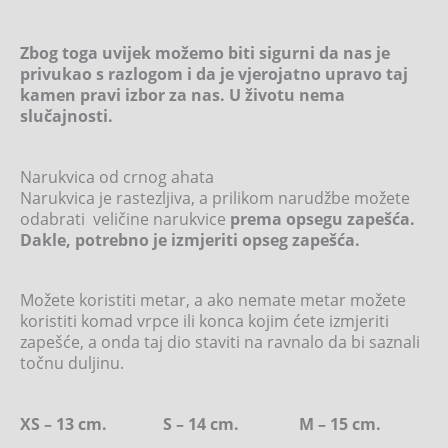
Zbog toga uvijek možemo biti sigurni da nas je
privukao s razlogom i da je vjerojatno upravo taj
kamen pravi izbor za nas. U životu nema
slučajnosti.
Narukvica od crnog ahata
Narukvica je rastezljiva, a prilikom narudžbe možete
odabrati veličine narukvice
prema opsegu zapešća.
Dakle, potrebno je izmjeriti opseg zapešća.
Možete koristiti metar, a ako nemate metar možete
koristiti komad vrpce ili konca kojim ćete izmjeriti
zapešće, a onda taj dio staviti na ravnalo da bi saznali
točnu duljinu.
XS – 13 cm. S – 14 cm. M – 15 cm.