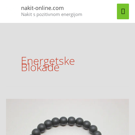
Skip
MA
nakit-online.com
to
Nakit s pozitivnom energijom
content
ME
Energetske
Blokade
Ahat
kristal