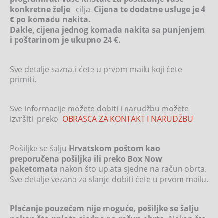
konkretne želje
i cilja.
Cijena te dodatne usluge je 4
€ po komadu nakita.
Dakle, cijena jednog komada nakita sa punjenjem
i poštarinom je ukupno 24 €.
Sve detalje saznati ćete u prvom mailu koji ćete
primiti.
Sve informacije možete dobiti i narudžbu možete
izvršiti preko
OBRASCA ZA KONTAKT I NARUDŽBU
Pošiljke se šalju
Hrvatskom poštom kao
preporučena pošiljka ili preko Box Now
paketomata
nakon što uplata sjedne na račun obrta.
Sve detalje vezano za slanje dobiti ćete u prvom mailu.
Plaćanje pouzećem nije moguće, pošiljke se šalju