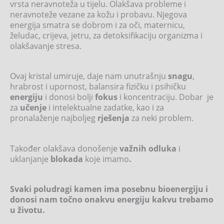
vrsta neravnoteža u tijelu. Olakšava probleme i
neravnoteže vezane za kožu i probavu. Njegova
energija smatra se dobrom i za oči, maternicu,
želudac, crijeva, jetru, za detoksifikaciju organizma i
olakšavanje stresa.
Ovaj kristal umiruje, daje nam unutrašnju
snagu
,
hrabrost i upornost, balansira fizičku i psihičku
energiju
i donosi bolji
fokus
i koncentraciju. Dobar je
za
učenje
i intelektualne zadatke, kao i za
pronalaženje najboljeg
rješenja
za neki problem.
Također olakšava donošenje
važnih odluka
i
uklanjanje
blokada
koje imamo
.
Svaki poludragi kamen ima posebnu bioenergiju i
donosi nam točno onakvu energiju kakvu trebamo
u životu.