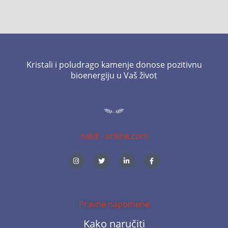
Kristali i poludrago kamenje donose pozitivnu
bioenergiju u Vaš život
nakit - online.com
I
T
L
F
n
w
i
a
s
i
n
c
t
t
k
e
a
t
e
b
g
e
d
o
r
r
i
o
a
n
k
m
-
-
Pravne napomene
i
f
n
Kako naručiti