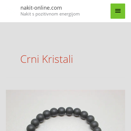
Skip
MAI
nakit-online.com
to
Nakit s pozitivnom energijom
content
MEN
Crni Kristali
Ahat
kristal