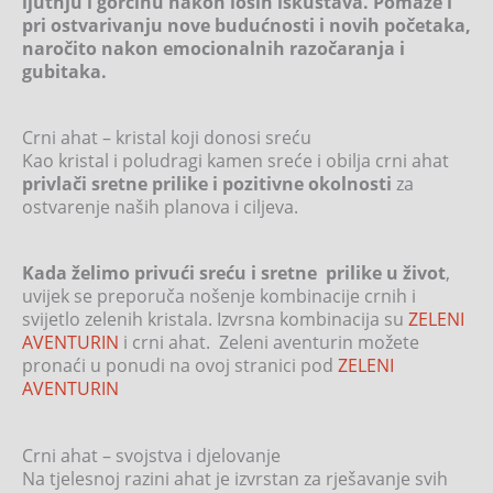
ljutnju i gorčinu nakon loših iskustava. Pomaže i
pri ostvarivanju nove budućnosti i novih početaka,
naročito nakon emocionalnih razočaranja i
gubitaka.
Crni ahat – kristal koji donosi sreću
Kao kristal i poludragi kamen sreće i obilja crni ahat
privlači sretne prilike i pozitivne okolnosti
za
ostvarenje naših planova i ciljeva.
Kada želimo privući sreću i sretne prilike u život
,
uvijek se preporuča nošenje kombinacije crnih i
svijetlo zelenih kristala. Izvrsna kombinacija su
ZELENI
AVENTURIN
i crni ahat. Zeleni aventurin možete
pronaći u ponudi na ovoj stranici pod
ZELENI
AVENTURIN
Crni ahat – svojstva i djelovanje
Na tjelesnoj razini ahat je izvrstan za rješavanje svih