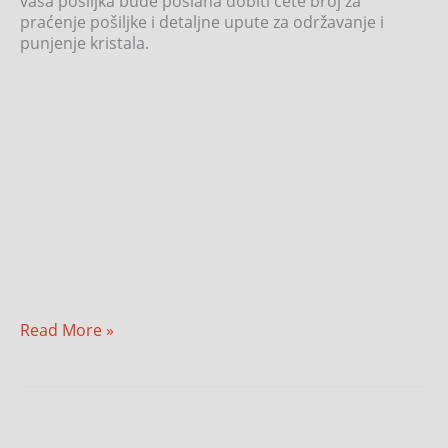
vaša pošiljka bude poslana dobiti ćete broj za
praćenje pošiljke i detaljne upute za održavanje i
punjenje kristala.
Read More »