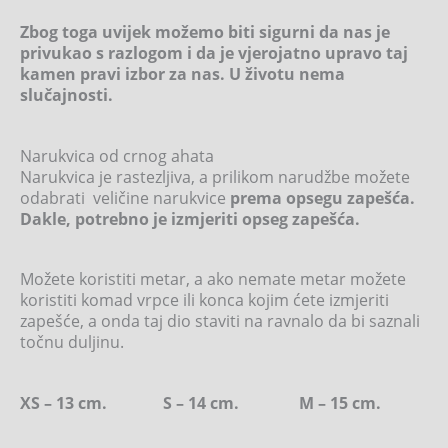
Zbog toga uvijek možemo biti sigurni da nas je
privukao s razlogom i da je vjerojatno upravo taj
kamen pravi izbor za nas. U životu nema
slučajnosti.
Narukvica od crnog ahata
Narukvica je rastezljiva, a prilikom narudžbe možete
odabrati veličine narukvice
prema opsegu zapešća.
Dakle, potrebno je izmjeriti opseg zapešća.
Možete koristiti metar, a ako nemate metar možete
koristiti komad vrpce ili konca kojim ćete izmjeriti
zapešće, a onda taj dio staviti na ravnalo da bi saznali
točnu duljinu.
XS – 13 cm. S – 14 cm. M – 15 cm.