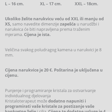
L – 16 cm. XL – 17 cm. XXL – 18cm.
Ukoliko želite narukvicu veću od XXL ili manju od
XS,
samo navedite dimenzije
zapešća
u narudžbi i
narukvica će biti napravljena prema traženim
mjerama.
Cijena je ista.
Veličina svakog poludragog kamena u narukvici je 8
mm.
Cijena narukvice je 20 €. Poštarina je uključena u
cijenu.
Punjenje i programiranje kristala za ostvarivanje
individualnog djelovanja
Kristaloterapeut može
dodatno napuniti i
programirati vaše kristale za postizanje vaše
konkretne želje
i cilja.
Cijena te dodatne usluge je 4